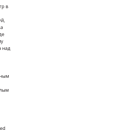
гр в
й,
та
де
му
а над
нным
елым
ied