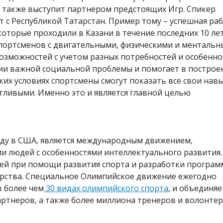
я также выступит партнером предстоящих Игр. Спикер
т с Республикой Татарстан. Пример тому – успешная ра
торые проходили в Казани в течение последних 10 лет
спортсменов с двигательными, физическими и менталь
возможностей с учетом разных потребностей и особенно
нии важной социальной проблемы и помогает в построе
их условиях спортсмены смогут показать все свои навы
стливыми. Именно это и является главной целью
году в США, является международным движением,
 людей с особенностями интеллектуального развития.
ей при помощи развития спорта и разработки програм
ерства. Специальное Олимпийское движение ежегодно
 более чем
30 видах олимпийского спорта
, и объединяе
ртнеров, а также более миллиона тренеров и волонтер