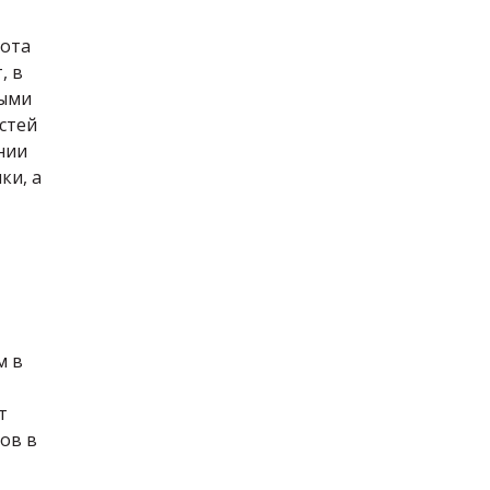
бота
, в
ными
стей
нии
ки, а
м в
т
ов в