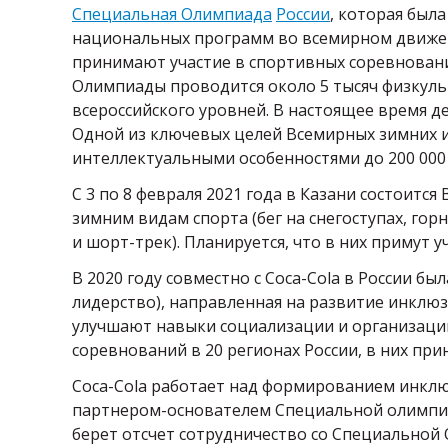
Специальная Олимпиада
России
, которая была
национальных программ во всемирном движен
принимают участие в спортивных соревновани
Олимпиады проводится около 5 тысяч физкул
всероссийского уровней. В настоящее время д
Одной из ключевых целей Всемирных зимних иг
интеллектуальными особенностями до 200 000 ч
С 3 по 8 февраля 2021 года в Казани состоит
зимним видам спорта (бег на снегоступах, го
и шорт-трек). Планируется, что в них примут у
В 2020 году совместно с Coca-Cola в России б
лидерство), направленная на развитие инклюз
улучшают навыки социализации и организаци
соревнований в 20 регионах России, в них прин
Coca-Cola работает над формированием инклюз
партнером-основателем Специальной олимпиа
берет отсчет сотрудничество со Специальной О