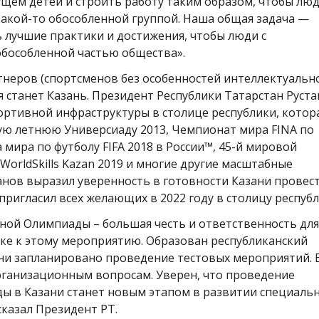
ущем детей и строить работу таким образом, чтобы люд
какой-то обособленной группой. Наша общая задача —
 лучшие практики и достижения, чтобы люди с
обособленной частью общества».
неров (спортсменов без особенностей интеллектуальн
мя станет Казань. Президент Республики Татарстан Руст
ортивной инфраструктуры в столице республики, котора
ную летнюю Универсиаду 2013, Чемпионат мира FINA по
мира по футболу FIFA 2018 в России™, 45-й мировой
orldSkills Kazan 2019 и многие другие масштабные
нов выразил уверенность в готовности Казани провес
игласил всех желающих в 2022 году в столицу республ
ной Олимпиады – большая честь и ответственность для
вке к этому мероприятию. Образован республиканский
ани запланировано проведение тестовых мероприятий. 
организационным вопросам. Уверен, что проведение
ы в Казани станет новым этапом в развитии специаль
сказал Президент РТ.