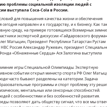
ию проблемы социальной изоляции людей с
ии выступала Coca-Cola в России.
условий для повышения качества жизни и обеспечения
сегодня направлен и к государству, и к бизнесу. Как та
вную среду, на примере готовящихся Всемирных зимни
астники экспертной дискуссии «Гайдаровского форума»
Олег Матыцин, Президент Республики Татарстан Рустам
 HBC Россия Александар Ружевич, президент Специальн
Фонда «Обнаженные Сердца» Ася Залогина выступила
 зимние игры Специальной Олимпиады. Экспертную
тивном событии открыл министр спорта РФ Олег Матыц
юди часто бывают разделены на категории. Задача
разовательные программы и спорт проблему эту реши
изических, ментальных или сенсорных способностей.
людей с особенностями и без особенностей развития.
реды позволяют дать обществу сигнал, что все мы отве