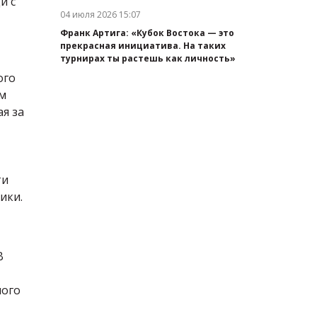
и с
04 июля 2026 15:07
Дата публикации:
Франк Артига: «Кубок Востока — это
прекрасная инициатива. На таких
турнирах ты растешь как личность»
ого
ам
я за
ти
ики.
В
ного