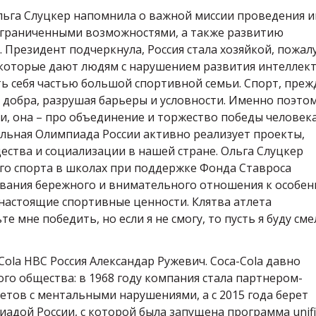
ьга Слуцкер напомнила о важной миссии проведения и
ограниченными возможностями, а также развитию
резидент подчеркнула, Россия стала хозяйкой, пожалу
, которые дают людям с нарушением развития интеллек
 себя частью большой спортивной семьи. Спорт, преж
и добра, разрушая барьеры и условности. Именно поэто
и, она – про объединение и торжество победы человек
альная Олимпиада России активно реализует проекты,
ства и социализации в нашей стране. Ольга Слуцкер
го спорта в школах при поддержке Фонда Ставроса
вания бережного и внимательного отношения к особе
т настоящие спортивные ценности. Клятва атлета
е мне победить, но если я не смогу, то пусть я буду см
ola HBC Россия Александар Ружевич. Coca-Cola давно
го общества: в 1968 году компания стала партнером-
тов с ментальными нарушениями, а с 2015 года берет
адой России, с которой была запущена программа unif