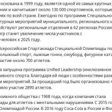
 основана в 1999 году, является одной из самых крупных
ии и насчитывает около 130 000 спортсменов, которы
ях по всей стране. Ежегодно по программе Специальн
ьтурных мероприятий муниципального, регионального 
ействуют региональные отделения в 62 регионах России
р станет увеличение числа участников с
еловек к 2025 году.
ся Всероссийская Спартакиада Специальной Олимпиады по
рнолыжный спорт, лыжные гонки, сноуборд, фигурное кат
частие около 700 атлетов.
ыла запущена программа Unified Leadership (инклюзивное
ивного спорта. Благодаря ей люди с особенностями раз
и мероприятий. За прошедший год было организовано 
яло участие 2890 атлетов.
ивного общества c 1968 года, когда компания стала
ды для атлетов с ментальными нарушениями. С 2015 г
лимпиадой России. В 2016 году Coca-Cola в России и Ф