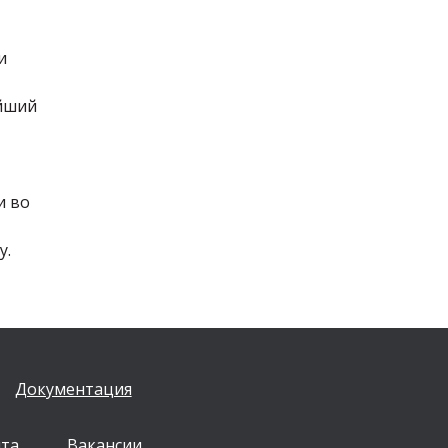
и
ейший
и во
у.
Документация
йта
Вакансии