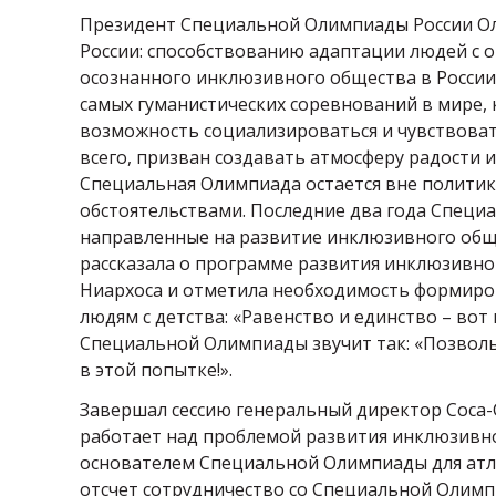
Президент Специальной Олимпиады России Ол
России: способствованию адаптации людей с 
осознанного инклюзивного общества в России. П
самых гуманистических соревнований в мире
возможность социализироваться и чувствовать
всего, призван создавать атмосферу радости 
Специальная Олимпиада остается вне политик
обстоятельствами. Последние два года Специ
направленные на развитие инклюзивного обще
рассказала о программе развития инклюзивно
Ниархоса и отметила необходимость формиро
людям с детства: «Равенство и единство – во
Специальной Олимпиады звучит так: «Позвольт
в этой попытке!».
Завершал сессию генеральный директор Coca-C
работает над проблемой развития инклюзивно
основателем Специальной Олимпиады для атле
отсчет сотрудничество со Специальной Олимпи