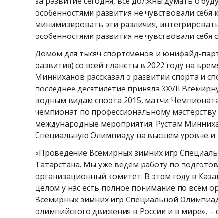
за развитие сегодня, все должны думать о буд
особенностями развития не чувствовали себя 
минимизировать эти различия, интегрировать
особенностями развития не чувствовали себя 
Домом для тысяч спортсменов и юнифайд-парт
развития) со всей планеты в 2022 году на вре
Минниханов рассказал о развитии спорта и сп
последнее десятилетие приняла XXVII Всемир
водным видам спорта 2015, матчи Чемпионата 
чемпионат по профессиональному мастерству W
международные мероприятия. Рустам Минниха
Специальную Олимпиаду на высшем уровне и пр
«Проведение Всемирных зимних игр Специаль
Татарстана. Мы уже ведем работу по подгото
организационный комитет. В этом году в Каз
целом у нас есть полное понимание по всем 
Всемирных зимних игр Специальной Олимпиад
олимпийского движения в России и в мире», – 