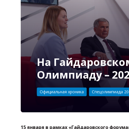
На Гайдаровско
Олимпиаду – 20
Категория:
Официальная хроника
Спецолимпиада 20
15 января в рамках «Гайдаровского форума