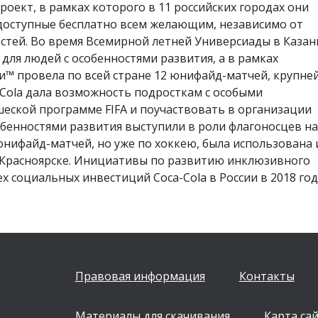
оект, в рамках которого в 11 российских городах они
доступные бесплатно всем желающим, независимо от
остей. Во время Всемирной летней Универсиады в Казан
для людей с особенностями развития, а в рамках
ии™ провела по всей стране 12 юнифайд-матчей, крупн
-Cola дала возможность подросткам с особыми
еской программе FIFA и поучаствовать в организации
обенностями развития выступили в роли флагоносцев на
юнифайд-матчей, но уже по хоккею, была использована 
 Красноярске. Инициативы по развитию инклюзивного
 социальных инвестиций Coca-Cola в России в 2018 год
Правовая информация
Контакты
Материалы для скачивания
Карта са