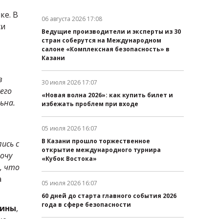
ке. В
06 августа 2026 17:08
си
Дата публикации:
Ведущие производители и эксперты из 30
стран соберутся на Международном
салоне «Комплексная безопасность» в
Казани
в
30 июля 2026 17:07
Дата публикации:
его
«Новая волна 2026»: как купить билет и
ьна.
избежать проблем при входе
05 июля 2026 16:07
.
Дата публикации:
В Казани прошло торжественное
ись с
открытие международного турнира
хочу
«Кубок Востока»
, что
а
05 июля 2026 16:07
Дата публикации:
60 дней до старта главного события 2026
года в сфере безопасности
рины
,