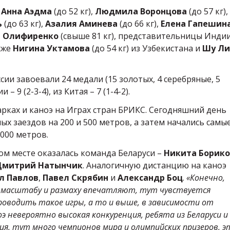
и
Анна Аэдма
(до 52 кг),
Людмила Воронцова
(до 57 кг),
ь
(до 63 кг),
Азалия Аминева
(до 66 кг),
Елена Гапешин
я Олифиренко
(свыше 81 кг), представительницы Инди
акже
Нигина Уктамова
(до 54 кг) из Узбекистана и
Шу Ли
сии завоевали 24 медали (15 золотых, 4 серебряные, 5
– 9 (2-3-4), из Китая – 7 (1-4-2).
рках и каноэ на Играх стран БРИКС. Сегодняшний день
х заездов на 200 и 500 метров, а затем начались самы
000 метров.
вом месте оказалась команда Беларуси –
Никита Борик
Дмитрий Натынчик
. Аналогичную дистанцию на каноэ
л Павлов
,
Павел Скрябин
и
Александр Боц
.
«Конечно,
о масштабу и размаху впечатляют, тут чувствуется
роводить такое игры, а то и выше, в зависимости от
оэ невероятно высокая конкуренция, ребята из Беларуси и
, тут много чемпионов мира и олимпийских призеров, 