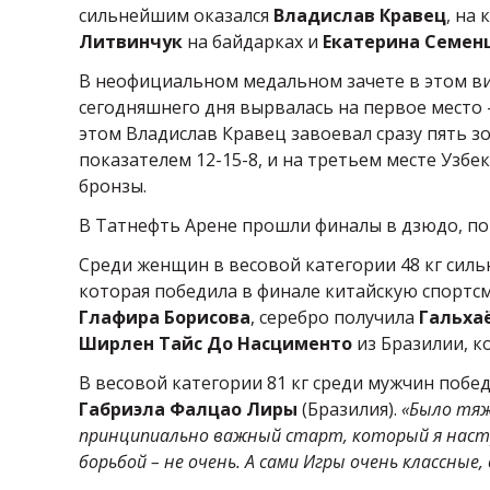
сильнейшим оказался
Владислав Кравец
, на 
Литвинчук
на байдарках и
Екатерина Семен
В неофициальном медальном зачете в этом ви
сегодняшнего дня вырвалась на первое место –
этом Владислав Кравец завоевал сразу пять зо
показателем 12-15-8, и на третьем месте Узбе
бронзы.
В Татнефть Арене прошли финалы в дзюдо, по
Среди женщин в весовой категории 48 кг сил
которая победила в финале китайскую спортс
Глафира Борисова
, серебро получила
Гальха
Ширлен Тайс До Насцименто
из Бразилии, к
В весовой категории 81 кг среди мужчин побе
Габриэла Фалцао Лиры
(Бразилия).
«Было тяж
принципиально важный старт, который я настра
борьбой – не очень. А сами Игры очень классные,