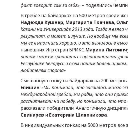
факт говорит сам за себя»
, – поделились чемпи
В гребле на байдарках на 500 метров среди ж
Надежда Кушнер
,
Маргарита Ткачева
,
Ольг
Казани на Универсиаде 2013 года. Тогда я взял
результат, а может и лучше. Но вообще мы все
мы ее выполнили хорошо, и это вылилось в выс
нынешних Игр стран БРИКС
Марина Литвинч
потом сможем сравнить с соревнованиями уровн
Республике Беларусь и всем нашим болельщикам, 
любителям спорта»
.
Смешанную гонку на байдарках на 200 метров
Епишин
.
«Мы понимали, что заявилось много эк
международной гребли, мы рады, что они приеха
рассчитывали на победу, но понимали, что это
рассказали победители. Аналогичную дисципли
Свинарев
и
Екатерина Шляпникова
.
В индивидуальных гонках на 5000 метров все 