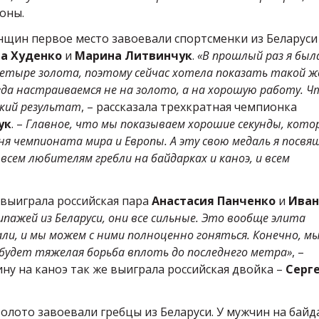
оны.
енщин первое место завоевали спортсменки из Беларуси
а Худенко
и
Марина Литвинчук
.
«В прошлый раз я был
а четыре золота, поэтому сейчас хотела показать такой ж
гда настраиваемся не на золото, а на хорошую работу. 
окий результат
, – рассказала трехкратная чемпионка
ук
. –
Главное, что мы показываем хорошие секунды, кото
я чемпионата мира и Европы. А эту свою медаль я посв
всем любителям гребли на байдарках и каноэ, и всем
 выиграла российская пара
Анастасия Панченко
и
Иван
ипажей из Беларуси, они все сильные. Это вообще элита
ли, и мы можем с ними полноценно гоняться. Конечно, м
 будет тяжелая борьба вплоть до последнего метра»
, –
ну на каноэ так же выиграла российская двойка –
Серг
золото завоевали гребцы из Беларуси. У мужчин на байд