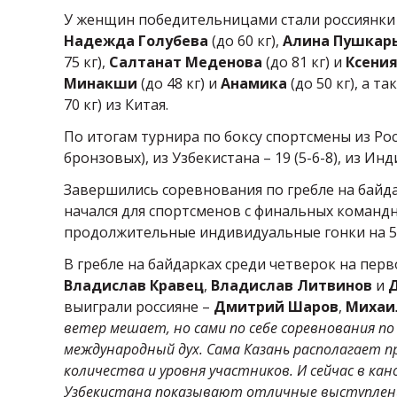
У женщин победительницами стали россиянк
Надежда Голубева
(до 60 кг),
Алина Пушкар
75 кг),
Салтанат Меденова
(до 81 кг) и
Ксени
Минакши
(до 48 кг) и
Анамика
(до 50 кг), а т
70 кг) из Китая.
По итогам турнира по боксу спортсмены из Рос
бронзовых), из Узбекистана – 19 (5-6-8), из Индии 
Завершились соревнования по гребле на байда
начался для спортсменов с финальных командны
продолжительные индивидуальные гонки на 5
В гребле на байдарках среди четверок на пер
Владислав Кравец
,
Владислав Литвинов
и
выиграли россияне –
Дмитрий Шаров
,
Михаи
ветер мешает, но сами по себе соревнования п
международный дух. Сама Казань располагает п
количества и уровня участников. И сейчас в кан
Узбекистана показывают отличные выступления