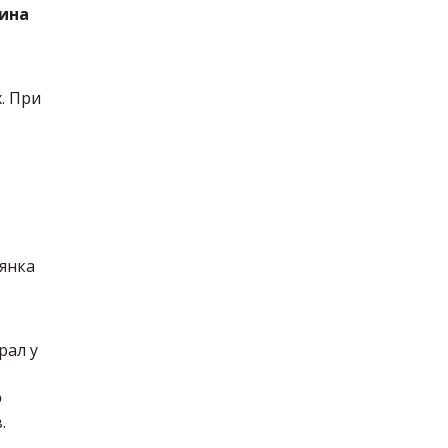
ина
. При
иянка
рал у
о
.