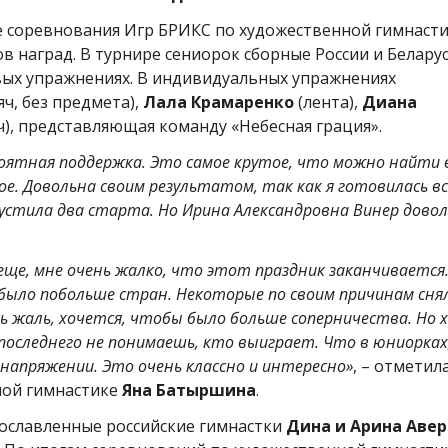
 соревнования Игр БРИКС по художественной гимнасти
 наград. В турнире сениорок сборные России и Белару
вых упражнениях. В индивидуальных упражнениях
яч, без предмета),
Лала Крамаренко
(лента),
Диана
ч), представляющая команду «Небесная грация».
роятная поддержка. Это самое крутое, что можно найти 
ое. Довольна своим результатом, так как я готовилась вс
пустила два старта. Но Ирина Александровна Винер довол
еще, мне очень жалко, что этот праздник заканчивается
 было побольше стран. Некоторые по своим причинам снял
нь жаль, хочется, чтобы было больше соперничества. Но 
 последнего не понимаешь, кто выиграет. Что в юниорках
в напряжении. Это очень классно и интересно»
, – отметил
ной гимнастике
Яна Батыршина
.
ославленные российские гимнастки
Дина и Арина Аве