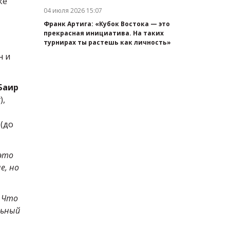
ке
04 июля 2026 15:07
Дата публикации:
Франк Артига: «Кубок Востока — это
прекрасная инициатива. На таких
турнирах ты растешь как личность»
н и
Баир
),
(до
 это
е, но
. Что
льный