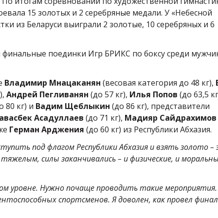
 По итогам соревнований по художественной гимнасти
оевала 15 золотых и 2 серебряные медали. У «Небесной
стки из Беларуси выиграли 2 золотые, 10 серебряных и 6
и финальные поединки Игр БРИКС по боксу среди мужчи
не
Владимир Мнацаканян
(весовая категория до 48 кг),
),
Андрей Пегливанян
(до 57 кг),
Илья Попов
(до 63,5 кг
о 80 кг) и
Вадим Щеблыкин
(до 86 кг), представители
авасбек Асадуллаев
(до 71 кг),
Мадияр Сайдрахимов
кже
Герман Арджения
(до 60 кг) из Республики Абхазия.
тупить под флагом Республики Абхазия и взять золото –
 тяжелым, силы заканчивались – и физические, и моральны
ком уровне. Нужно почаще проводить такие мероприятия
рентоспособных спортсменов. Я доволен, как провел фина