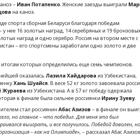
каноэ –
Иван Потапенко
. Женские заезды выиграли
Мар
цова
на каноэ.
де спорта сборная Беларуси благодаря победам
 у нее 16 золотых наград, 14 серебряных и 19 бронзовых
лотых наград и одно серебро. Россия на втором месте с
кистан – его спортсмены заработали одно золото и две
 итогам которых определились еще семь чемпионов.
ьнейшей оказалась
Лазила Хайдарова
из Узбекистана,
менку
Хань Шуайся
. В весе 52 кг золото завоевала росс
ё Жураева
из Узбекистана. А в 57 кг победу одержала
оторая в финале была сильнее россиянки
Ирину Зуеву
.
дителем стал россиянин
Абас Азизов
– в финале он выиг
ело, но главное – что победил. Для меня это был
ивался выиграть, и все получилось. Победой доволен, н
 организация – как на Олимпиаде»
, – рассказал Абас Азизов