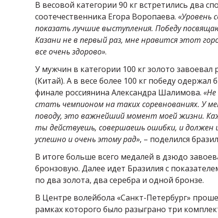
В весовой категории 90 кг встретились два сп
соотечественника Егора Воропаева.
«Уровень с
показать лучшие выступления. Победу посвяща
Казани не в первый раз, мне нравится этот горо
все очень здорово»
.
У мужчин в категории 100 кг золото завоевал
(Китай). А в весе более 100 кг победу одержа
финале россиянина Александра Шалимова.
«Не
стать чемпионом на таких соревнованиях. У ме
поводу, это важнейший момент моей жизни. Каж
ты действуешь, совершаешь ошибки, и должен их 
успешно и очень этому рад»
, – поделился бразил
В итоге больше всего медалей в дзюдо завоева
бронзовую. Далее идет Бразилия с показателем
по два золота, два серебра и одной бронзе.
В Центре волейбола «Санкт-Петербург» прош
рамках которого было разыграно три комплект