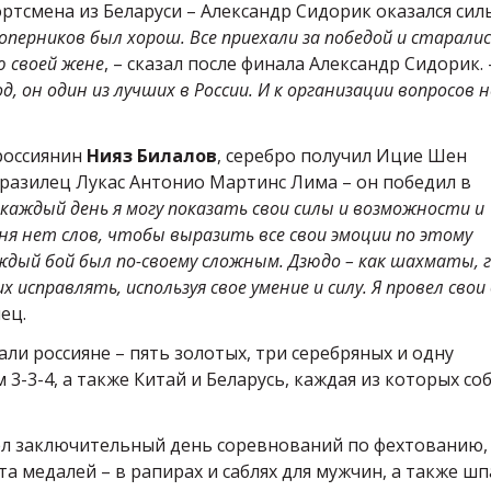
ортсмена из Беларуси – Александр Сидорик оказался сил
оперников был хорош. Все приехали за победой и старалис
ю своей жене
, – сказал после финала Александр Сидорик.
д, он один из лучших в России. И к организации вопросов 
 россиянин
Нияз Билалов
, серебро получил Ицие Шен
л бразилец Лукас Антонио Мартинс Лима – он победил в
 каждый день я могу показать свои силы и возможности и
ня нет слов, чтобы выразить все свои эмоции по этому
дый бой был по-своему сложным. Дзюдо – как шахматы, 
исправлять, используя свое умение и силу. Я провел свои
ец.
ли россияне – пять золотых, три серебряных и одну
 3-3-4, а также Китай и Беларусь, каждая из которых со
ел заключительный день соревнований по фехтованию,
а медалей – в рапирах и саблях для мужчин, а также шп