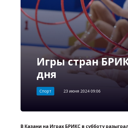
Игры стран БРИК
дня
Категория:
Спорт
23 июня 2024 09:06
В Казани на Играх БРИКС в субботу разыгра