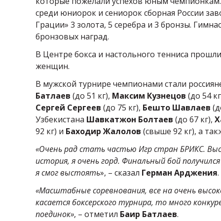
которые пожелали успехов юным чемпионкам.
среди юниорок и сениорок сборная России зав
Грации» 3 золота, 5 серебра и 3 бронзы. Гимна
бронзовых наград.
В Центре бокса и настольного тенниса прошл
женщин.
В мужской турнире чемпионами стали россия
Батлаев
(до 51 кг),
Максим Кузнецов
(до 54 кг
Сергей Сергеев
(до 75 кг),
Бешто Шавлаев
(д
Узбекистана
Шавкатжон Болтаев
(до 67 кг),
Х
92 кг) и
Баходир Жалолов
(свыше 92 кг), а та
«Очень рад стать частью Игр стран БРИКС. Выс
история, я очень горд. Финальный бой получился
я смог выстоять
», – сказал
Герман Арджения
.
«Масштабные соревнования, все на очень высо
касается боксерского турнира, то много конку
поединок»
, – отметил
Баир Батлаев
.