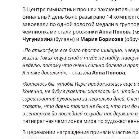
В Центре гимнастики прошли заключительные
финальный день было разыграно 14 комплектов
завоевали по одной золотой медали в группо
чемпионками стали россиянки
Анна Попов
а (м
Чугунихин
а (булавы) и
Мария Борисова
(обру
«По атмосфере все было просто шикарно, неве
жизни. Таких ощущений я нигде не найду, наверн
неделю, потому что очень сильно болела и про
Я тоже довольна»
, – сказала
Анна Попова
.
«Хотелось бы, чтобы Игры продолжались еще и 
Конечно, не буду лукавить: хотелось бы, чтобы
соревнований буквально за несколько дней. Оче
сказать, что давно такого не было, что ты до
в сениорках до последней секунды нас держали 
пятикратная чемпионка мира по художествен
В церемонии награждения приняли участие пр