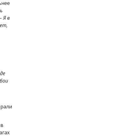
ьнее
ь
 –
Я в
нет,
где
 бои
брали
 в
агах