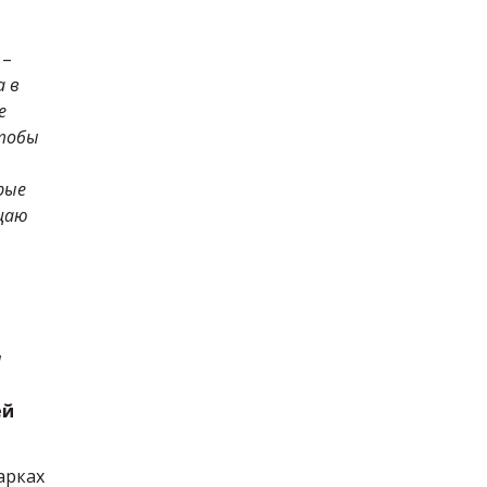
 –
а в
е
Чтобы
рые
ящаю
ы
ей
арках