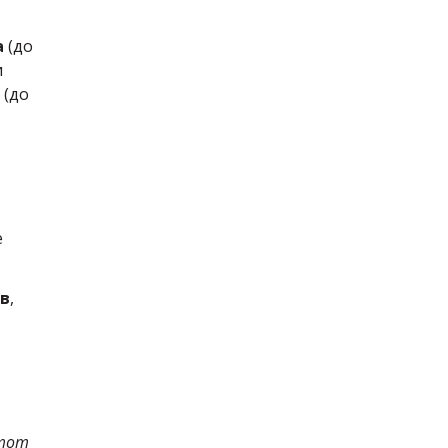
а
(до
и
(до
е
ов
,
этот