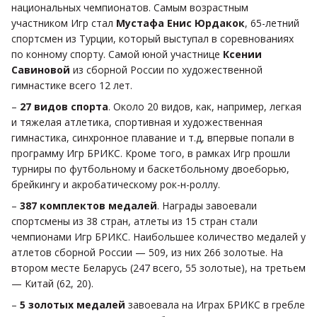
национальных чемпионатов. Самым возрастным
участником Игр стал
Мустафа Енис Юрдакок
, 65-летний
спортсмен из Турции, который выступал в соревнованиях
по конному спорту. Самой юной участнице
Ксении
Савиновой
из сборной России по художественной
гимнастике всего 12 лет.
–
27 видов спорта
. Около 20 видов, как, например, легкая
и тяжелая атлетика, спортивная и художественная
гимнастика, синхронное плавание и т.д, впервые попали в
программу Игр БРИКС. Кроме того, в рамках Игр прошли
турниры по футбольному и баскетбольному двоеборью,
брейкингу и акробатическому рок-н-роллу.
–
387 комплектов медалей
. Награды завоевали
спортсмены из 38 стран, атлеты из 15 стран стали
чемпионами Игр БРИКС. Наибольшее количество медалей у
атлетов сборной России — 509, из них 266 золотые. На
втором месте Беларусь (247 всего, 55 золотые), на третьем
— Китай (62, 20).
–
5 золотых медалей
завоевала на Играх БРИКС в гребле