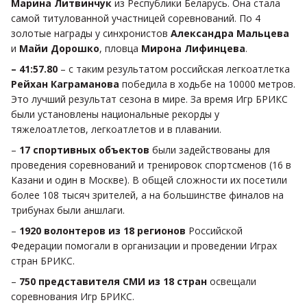
Марина Литвинчук
из Республики Беларусь. Она стала
самой титулованной участницей соревнований. По 4
золотые награды у синхронистов
Александра Мальцева
и
Майи Дорошко
, пловца
Мирона Лифинцева
.
– 41:57.80
– с таким результатом российская легкоатлетка
Рейхан Каграманова
победила в ходьбе на 10000 метров.
Это лучший результат сезона в мире. За время Игр БРИКС
были установлены национальные рекорды у
тяжелоатлетов, легкоатлетов и в плавании.
–
17 спортивных объектов
были задействованы для
проведения соревнований и тренировок спортсменов (16 в
Казани и один в Москве). В общей сложности их посетили
более 108 тысяч зрителей, а на большинстве финалов на
трибунах были аншлаги.
–
1920 волонтеров из 18 регионов
Российской
Федерации помогали в организации и проведении Играх
стран БРИКС.
–
750 представителя СМИ из 18 стран
освещали
соревнования Игр БРИКС.