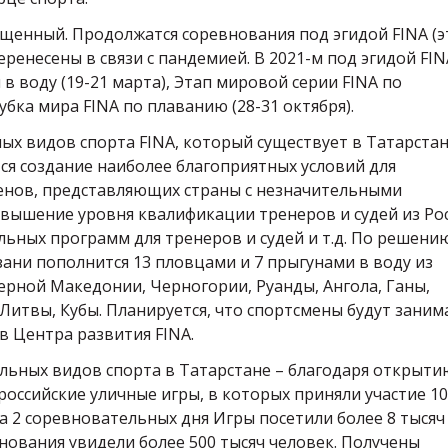
ыщенный. Продолжатся соревнования под эгидой FINA (
еренесены в связи с пандемией. В 2021-м под эгидой FIN
в воду (19-21 марта), Этап мировой серии FINA по
убка мира FINA по плаванию (28-31 октября).
ых видов спорта FINA, который существует в Татарста
тся создание наиболее благоприятных условий для
енов, представляющих страны с незначительными
вышение уровня квалификации тренеров и судей из Ро
ьных программ для тренеров и судей и т.д. По решени
ани пополнится 13 пловцами и 7 прыгунами в воду из
верной Македонии, Черногории, Руанды, Ангола, Ганы,
Литвы, Кубы. Планируется, что спортсмены будут заним
в Центра развития FINA.
альных видов спорта в Татарстане – благодаря открыти
российские уличные игры, в которых приняли участие 1
За 2 соревновательных дня Игры посетили более 8 тысяч
нования увидели более 500 тысяч человек. Получены