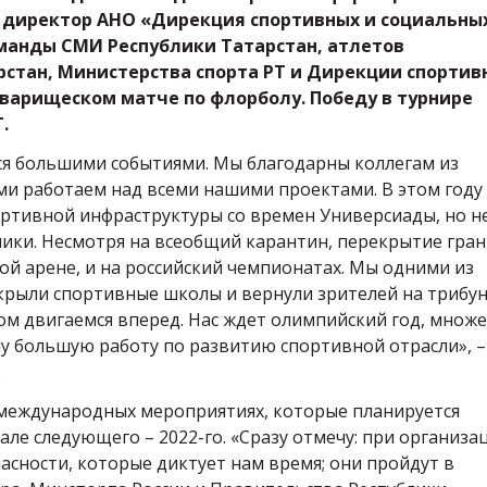
 директор АНО «Дирекция спортивных и социальны
оманды СМИ Республики Татарстан, атлетов
стан, Министерства спорта РТ и Дирекции спортив
оварищеском матче по флорболу. Победу в турнире
Т.
ся большими событиями. Мы благодарны коллегам из
ми работаем над всеми нашими проектами. В этом году
ортивной инфраструктуры со времен Универсиады, но н
блики. Несмотря на всеобщий карантин, перекрытие гран
ой арене, и на российский чемпионатах. Мы одними из
крыли спортивные школы и вернули зрителей на трибун
мом двигаемся вперед. Нас ждет олимпийский год, множ
у большую работу по развитию спортивной отрасли», –
.
о международных мероприятиях, которые планируется
але следующего – 2022-го. «Сразу отмечу: при организа
сности, которые диктует нам время; они пройдут в