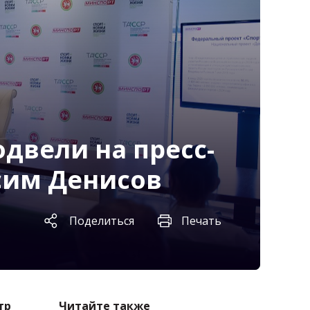
одвели на пресс-
сим Денисов
Поделиться
Печать
тр
Читайте также