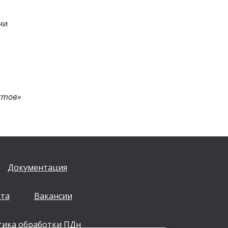
ни
ктов»
Документация
йта
Вакансии
тика обработки ПДн