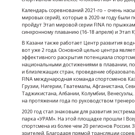
Календарь соревнований 2021-го – очень нас
мировых серий), которые в 2020-м году были п
пройдут Этап мировой серии FINA по прыжкам 
синхронному плаванию (16-18 апреля) и Этап К
В Казани также работает Центр развития водн
вот уже 2 года. Основной целью центра являе
эффективного раскрытия потенциала спортсм
национальными достижениями в плавании, по
и близлежащих стран, проведение образовател
FINA международная команда спортсменов Каз
Грузии, Нигерии, Гватемалы, Афганистана, Се
Таджикистана, Албании, Колумбии, Венесуэлы, 
на протяжении года по руководством тренеро
2020 год стал знаковым для развития экстрем
парка «УРАМ». На этой площадке прошли I Все
спортсмена из более чем 20 регионов России. 
зрителей. Благодаря прямой трансляции сорев