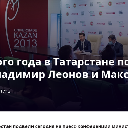
го года в Татарстане п
адимир Леонов и Мак
17:12
рстан подвели сегодня на пресс-конференции минис