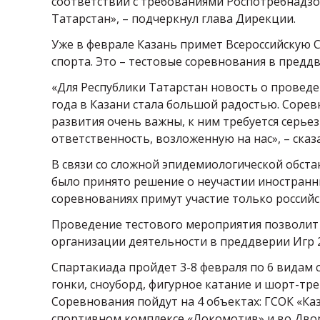
соответствии с требованиями Роспотребнадзо
Татарстан», – подчеркнул глава Дирекции.
Уже в феврале Казань примет Всероссийскую
спорта. Это – тестовые соревнования в пред
«Для Республики Татарстан новость о провед
года в Казани стала большой радостью. Соре
развития очень важны, к ним требуется серь
ответственность, возложенную на нас», – сказ
В связи со сложной эпидемиологической обс
было принято решение о неучастии иностранны
соревнованиях примут участие только российс
Проведение тестового мероприятия позволит 
организации деятельности в преддверии Игр 2
Спартакиада пройдет 3-8 февраля по 6 видам 
гонки, сноуборд, фигурное катание и шорт-тре
Соревнования пойдут на 4 объектах: ГСОК «Ка
спортивном комплексе «Локомотив» и во Двор