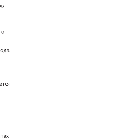
ов
то
ода.
ется
т
пах.