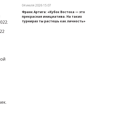
04 июля 2026 15:07
Дата публикации:
Франк Артига: «Кубок Востока — это
м
прекрасная инициатива. На таких
турнирах ты растешь как личность»
022.
22
дой
ек.