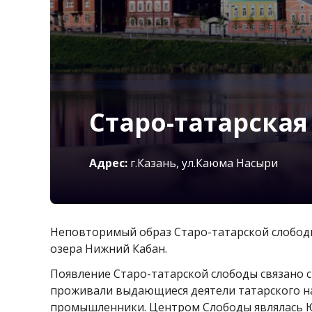
Старо-татарская
Адрес:
г.Казань, ул.Каюма Насыри
Неповторимый образ Старо-татарской слободы
озера Нижний Кабан.
Появление Старо-татарской слободы связано с 
проживали выдающиеся деятели татарского на
промышленники. Центром Слободы являлась 