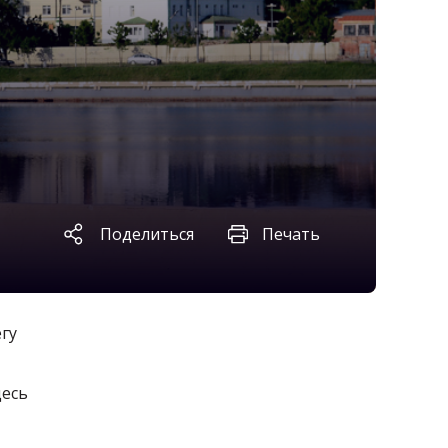
Поделиться
Печать
гу
десь