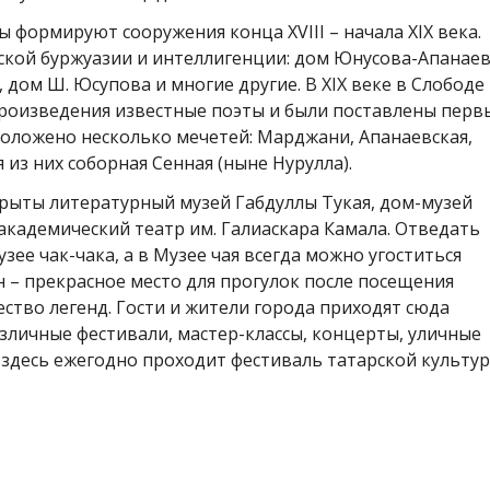
 формируют сооружения конца XVIII – начала XIX века.
ской буржуазии и интеллигенции: дом Юнусова-Апанаев
дом Ш. Юсупова и многие другие. В XIX веке в Слободе
произведения известные поэты и были поставлены перв
положено несколько мечетей: Марджани, Апанаевская,
 из них соборная Сенная (ныне Нурулла).
крыты литературный музей Габдуллы Тукая, дом-музей
академический театр им. Галиаскара Камала. Отведать
ее чак-чака, а в Музее чая всегда можно угоститься
 – прекрасное место для прогулок после посещения
ство легенд. Гости и жители города приходят сюда
азличные фестивали, мастер-классы, концерты, уличные
 здесь ежегодно проходит фестиваль татарской культу