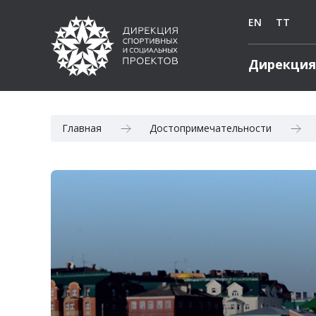
EN
TT
Дирекция
Главная
Достопримечательноcти