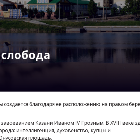
 слобода
 создается благодаря ее расположению на правом бере
завоеванием Казани Иваном IV Грозным. В XVIII веке з
рода: интеллигенция, духовенство, купцы и
Юнусовская площадь.