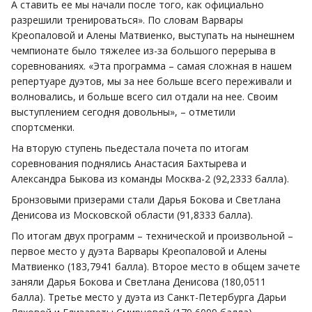
А ставить ее мы начали после того, как официально
разрешили тренироваться». По словам Варвары
Креопаловой и Алены Матвиенко, выступать на нынешнем
чемпионате было тяжелее из-за большого перерыва в
соревнованиях. «Эта программа – самая сложная в нашем
репертуаре дуэтов, мы за нее больше всего переживали и
волновались, и больше всего сил отдали на нее. Своим
выступлением сегодня довольны», – отметили
спортсменки.
На вторую ступень пьедестала почета по итогам
соревнования поднялись Анастасия Бахтырева и
Александра Быкова из команды Москва-2 (92,2333 балла).
Бронзовыми призерами стали Дарья Бокова и Светлана
Денисова из Московской области (91,8333 балла).
По итогам двух программ – технической и произвольной –
первое место у дуэта Варвары Креопаловой и Алены
Матвиенко (183,7941 балла). Второе место в общем зачете
заняли Дарья Бокова и Светлана Денисова (180,0511
балла). Третье место у дуэта из Санкт-Петербурга Дарьи