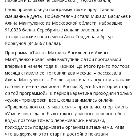
Ляховой и Елизаветы Смирновой (179,6099 балла).
Свою произвольную программу также представили
смешанные дуэты. Победителями стали Михаил Васильев и
Алина Мантуленко из Московской области, набравшие
91,0333 балла. Серебряные медали завоевали
татарстанские спортсмены Анна Гордеева и Артур
Коршунов (84,6667 балла).
Программа «Танго» Михаила Васильева и Алины
Мантуленко новая. «Мы выступили с этой программой
впервые в начале года в Париже. До этого где-то полтора
месяца ставили ее, готовили два месяца, – рассказала
Алина Мантуленко. – После карантина с августа мы начали
готовить ее на чемпионат России. Здесь был второй старт
с этой программой». В период карантина проходили только
«сухие» тренировки, все школы занимались онлайн.
«Пришлось долго втягиваться», – признались спортсмены.
«У меня никогда не было такого длинного перерыва без
воды, поэтому тяжело переживались нагрузки,
приходилось поддерживать организм витаминами. Рада,
что выдержали этот старт и достойно показали