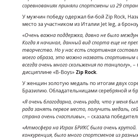
соревнованиях приняли спортсмены из 29 стран 
У мужчин победу одержал би-бой Zip Rock, На
место за участником из Италии Jet leg, а брон
«
Очень важна поддержка, давно не было между
Когда я начинал, данный вид спорта еще не пр
творчество. Но у нас есть спортивная составл
моего образа, это можно назвать спортивным и
всегда очень много скольжения по танцполу
», 
дисциплине «B-Boys»
Zip Rock
.
У женщин золотую медаль по итогам двух сор
Бразилию. Обладательницами серебряной и бро
«
Я очень благодарна, очень рада, что у меня б
рада занять первое место, получить медаль, сейч
страна очень счастливы
», – сказала победите
«
Атмосфера на Играх БРИКС была очень крутой. 
конкуренция, было много спортсменов из разных