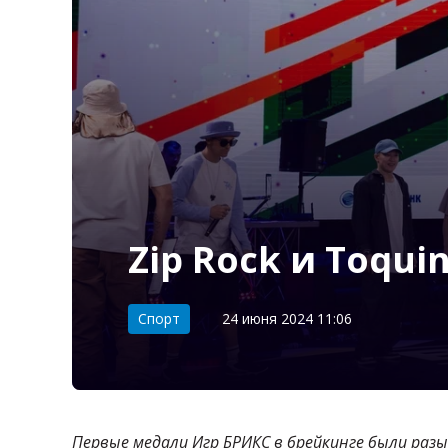
Zip Rock и Toqu
Категория:
Спорт
24 июня 2024 11:06
Первые медали Игр БРИКС в брейкинге были разы