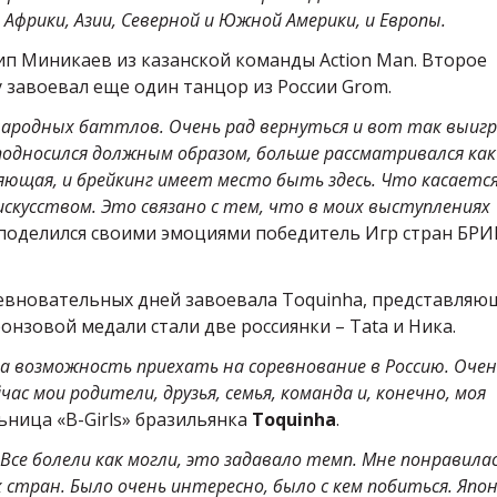
Африки, Азии, Северной и Южной Америки, и Европы.
зип Миникаев из казанской команды Action Man. Второе
зу завоевал еще один танцор из России Grom.
народных баттлов. Очень рад вернуться и вот так выиг
еподносился должным образом, больше рассматривался как
яющая, и брейкинг имеет место быть здесь. Что касаетс
скусством. Это связано с тем, что в моих выступлениях
– поделился своими эмоциями победитель Игр стран БРИ
евновательных дней завоевала Toquinha, представляю
нзовой медали стали две россиянки – Tata и Ника.
ыла возможность приехать на соревнование в Россию. Очен
ас мои родители, друзья, семья, команда и, конечно, моя
льница «B-Girls» бразильянка
Toquinha
.
Все болели как могли, это задавало темп. Мне понравила
 стран. Было очень интересно, было с кем побиться. Япон