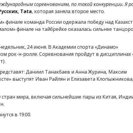
еждународным соревнованиям, по такой конкуренции. Я р
усских, Tata
, которая заняла второе место.
м» финале команда России одержала победу над Казахс
«малом» финале на тайбрейке оказалась сильнее танцор
недельник, 24 июня. В Академии спорта «Динамо»
ком рок-н-ролле. Соревнования пройдут в дисциплинах
т).
редставят: Даниил Танакбаев и Анна Журина, Максим
ксте» выступят Иван Райлян и Елизавета Клопыжникова
0 стран мира, включая сильнейшие пары из Китая, Индии
н.
утся в 19:00.