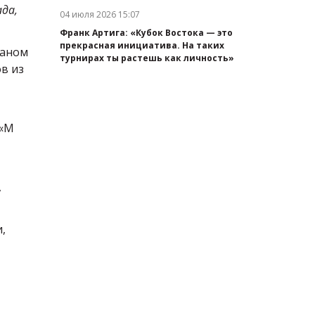
ада,
04 июля 2026 15:07
Дата публикации:
Франк Артига: «Кубок Востока — это
прекрасная инициатива. На таких
таном
турнирах ты растешь как личность»
ов из
 «М
,
,