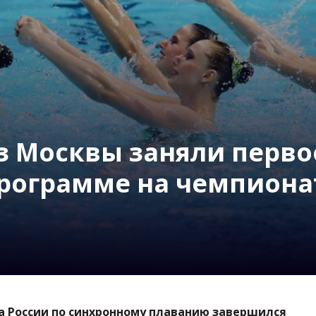
з Москвы заняли перво
рограмме на чемпиона
а России по синхронному плаванию завершился