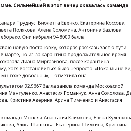
амме. Сильнейшей в этот вечер оказалась команда
сандра Прудиус, Виолетта Евенко, Екатерина Коссова,
вета Полякова, Алена Соломина, Антонина Базлова,
еборако. Они набрали 94,8000 балла.
вою новую постановку, которая рассказывает о пути
е в марте, но из-за карантина продолжительное время
ассказала Диана Миргазизова, после карантина
му, хотя восстановиться было непросто. «Пока мы не в
и мы тоже довольны», – отметила она.
зультатом 92,9667 балла заняла команда Московской
лина Мантуленко, Анастасия Романчук, Анна Соколова, Д
ва, Кристина Аверина, Арина Тимченко и Анастасия
 команды Москвы: Анастасия Климкова, Елена Куленков
дякова, Алиса Шашкова, Екатерина Шилкина, Кристина