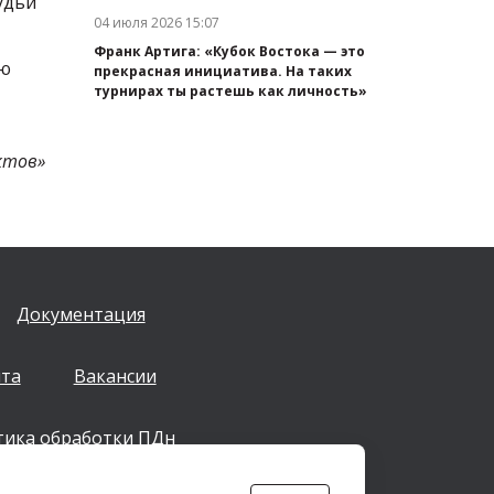
удьи
04 июля 2026 15:07
Дата публикации:
Франк Артига: «Кубок Востока — это
ую
прекрасная инициатива. На таких
турнирах ты растешь как личность»
ктов»
Документация
йта
Вакансии
тика обработки ПДн