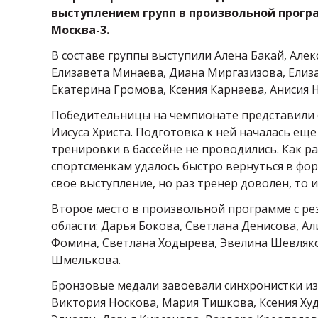
выступлением групп в произвольной прогр
Москва-3.
В составе группы выступили Алена Бакай, Алек
Елизавета Минаева, Диана Миргазизова, Елиза
Екатерина Громова, Ксения Карнаева, Анисия Н
Победительницы на чемпионате представили с
Иисуса Христа. Подготовка к ней началась ещ
тренировки в бассейне не проводились. Как р
спортсменкам удалось быстро вернуться в фор
свое выступление, но раз тренер доволен, то 
Второе место в произвольной программе с ре
области: Дарья Бокова, Светлана Денисова, А
Фомина, Светлана Ходырева, Эвелина Шевляко
Шмелькова.
Бронзовые медали завоевали синхронистки из
Виктория Носкова, Мария Тишкова, Ксения Ху