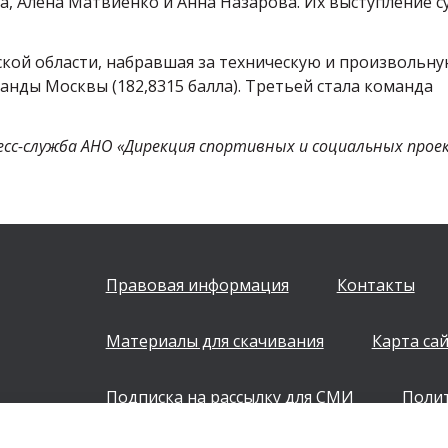
а, Алена Матвиенко и Анна Назарова. Их выступление с
ской области, набравшая за техническую и произвольн
анды Москвы (182,8315 балла). Третьей стала команда
есс-служба АНО «Дирекция спортивных и социальных прое
Правовая информация
Контакты
Материалы для скачивания
Карта са
Подписка на рассылку для СМИ
Поли