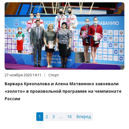
Дата публикации:
27 ноября 2020 14:11
Категория:
Спорт
Варвара Креопалова и Алена Матвиенко завоевали
«золото» в произвольной программе на чемпионате
России
1
2
3
…
10
Вперед