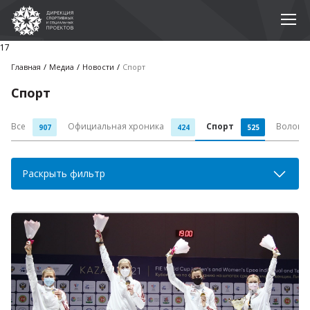
17
Главная
Медиа
Новости
Спорт
Спорт
Все
Официальная хроника
Спорт
Волонт
907
424
525
Раскрыть фильтр