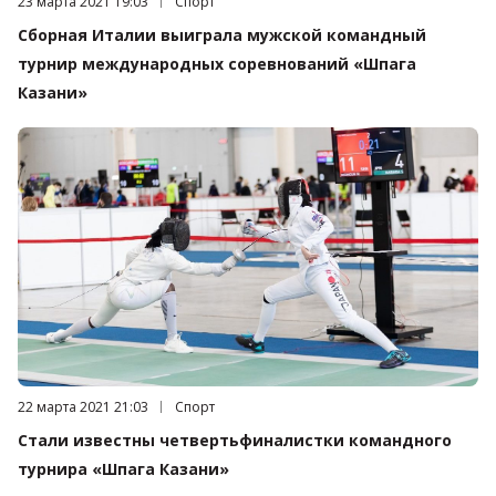
Дата публикации:
23 марта 2021 19:03
Категория:
Спорт
Сборная Италии выиграла мужской командный
турнир международных соревнований «Шпага
Казани»
Дата публикации:
22 марта 2021 21:03
Категория:
Спорт
Стали известны четвертьфиналистки командного
турнира «Шпага Казани»