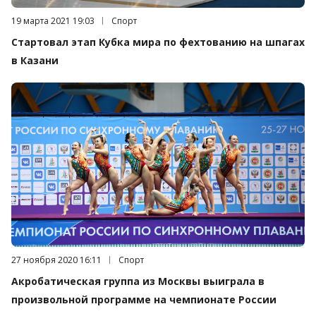
Дата публикации:
19 марта 2021 19:03
Категория:
Спорт
Стартовал этап Кубка мира по фехтованию на шпагах
в Казани
Дата публикации:
27 ноября 2020 16:11
Категория:
Спорт
Акробатическая группа из Москвы выиграла в
произвольной программе на чемпионате России