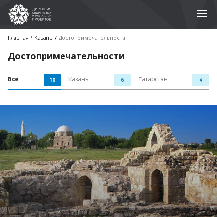
Главная
Казань
Достопримечательноcти
Достопримечательноcти
Все
Казань
Татарстан
10
6
4