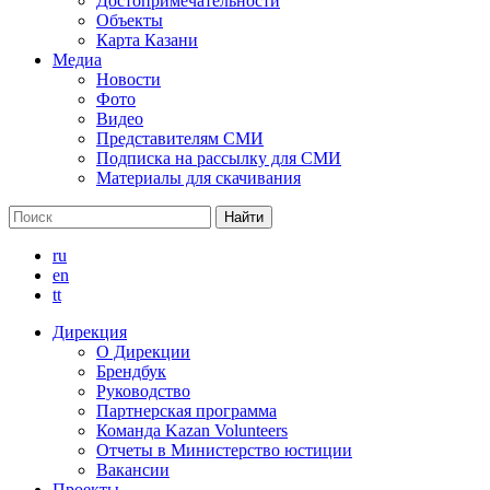
Достопримечательноcти
Объекты
Карта Казани
Медиа
Новости
Фото
Видео
Представителям СМИ
Подписка на рассылку для СМИ
Материалы для скачивания
ru
en
tt
Дирекция
О Дирекции
Брендбук
Руководство
Партнерская программа
Команда Kazan Volunteers
Отчеты в Министерство юстиции
Вакансии
Проекты