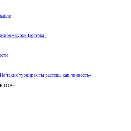
 входе
рнира «Кубок Востока»
ости
На таких турнирах ты растешь как личность»
КТОВ»