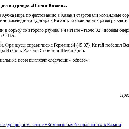
дного турнира «Шпага Казани».
пе Кубка мира по фехтованию в Казани стартовали командные со
нно командного турнира в Казани, так как на них разыгрывают
в борьбу со второго раунда, а на этапе «табло 32» победы оде
а и США.
. Французы справились с Германией (45:37), Китай победил Венг
анды Италии, России, Японии и Швейцарии.
инальные пары выглядят следующим образом:
Пресс
Международном салоне «Комплексная безопасность» в Казани