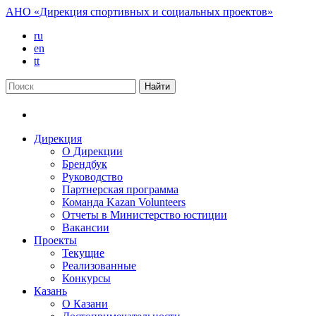
АНО «Дирекция спортивных и социальных проектов»
ru
en
tt
Дирекция
О Дирекции
Брендбук
Руководство
Партнерская программа
Команда Kazan Volunteers
Отчеты в Министерство юстиции
Вакансии
Проекты
Текущие
Реализованные
Конкурсы
Казань
О Казани