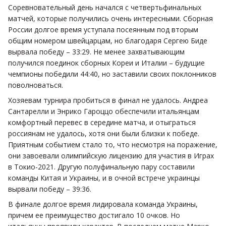
Соревновательный день начался с четвертьфинальных
матчей, которые получились очень интересными. Сборная
России долгое время уступала посеянным под вторым
общим номером швейцарцам, но благодаря Сергею Биде
вырвала победу – 33:29. Не менее захватывающим
получился поединок сборных Кореи и Италии – будущие
чемпионы победили 44:40, но заставили своих поклонников
поволноваться.
Хозяевам турнира пробиться в финал не удалось. Андреа
Сантарелли и Энрико Гароццо обеспечили итальянцам
комфортный перевес в середине матча, и отыграться
россиянам не удалось, хотя они были близки к победе.
Приятным событием стало то, что несмотря на поражение,
они завоевали олимпийскую лицензию для участия в Играх
в Токио-2021. Другую полуфинальную пару составили
команды Китая и Украины, и в очной встрече украинцы
вырвали победу – 39:36.
В финале долгое время лидировала команда Украины,
причем ее преимущество достигало 10 очков. Но