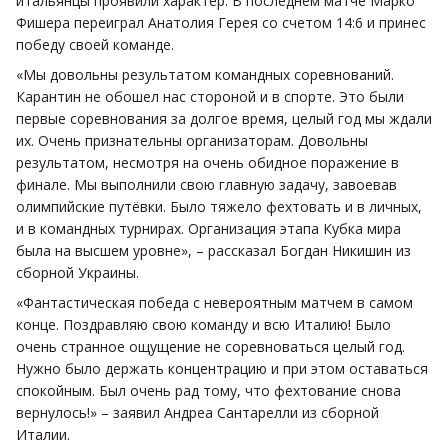
итальянцы проявили характер. В последнем матче Марко
Фишера переиграл Анатолия Герея со счетом 14:6 и принес
победу своей команде.
«Мы довольны результатом командных соревнований.
Карантин не обошел нас стороной и в спорте. Это были
первые соревнования за долгое время, целый год мы ждали
их. Очень признательны организаторам. Довольны
результатом, несмотря на очень обидное поражение в
финале. Мы выполнили свою главную задачу, завоевав
олимпийские путёвки. Было тяжело фехтовать и в личных,
и в командных турнирах. Организация этапа Кубка мира
была на высшем уровне», – рассказал Богдан Никишин из
сборной Украины.
«Фантастическая победа с невероятным матчем в самом
конце. Поздравляю свою команду и всю Италию! Было
очень странное ощущение не соревноваться целый год.
Нужно было держать концентрацию и при этом оставаться
спокойным. Был очень рад тому, что фехтование снова
вернулось!» – заявил Андреа Сантарелли из сборной
Италии.