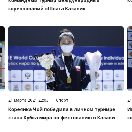
командный турнир международных
к
соревнований «Шпага Казани»
Дата публикации:
21 марта 2021 22:03
Категория:
Спорт
Да
21
Кореянка Чой победила в личном турнире
И
этапа Кубка мира по фехтованию в Казани
с