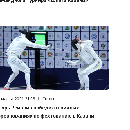
омандного турнира «Шпага Казани»
та публикации:
 марта 2021 21:03
Категория:
Спорт
горь Рейзлин победил в личных
оревнованиях по фехтованию в Казани