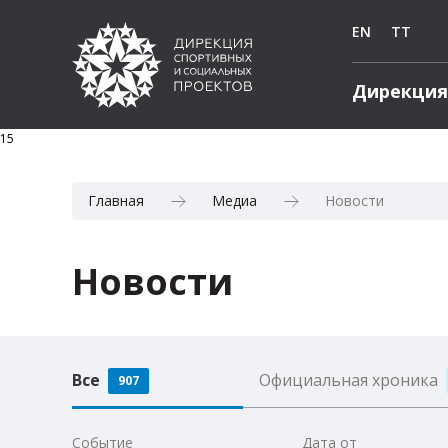
EN
TT
Дирекция
15
Главная
Медиа
Новости
Новости
Все
Официальная хроника
907
Событие
Дата от