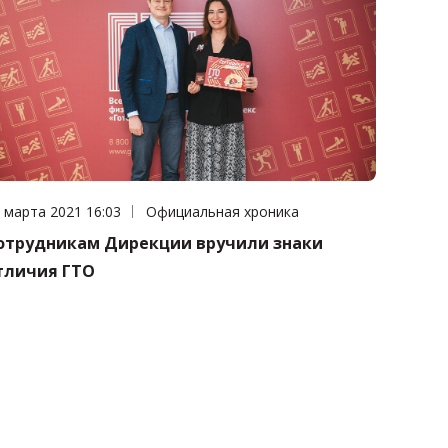
та публикации:
 марта 2021 16:03
Категория:
Официальная хроника
отрудникам Дирекции вручили знаки
тличия ГТО