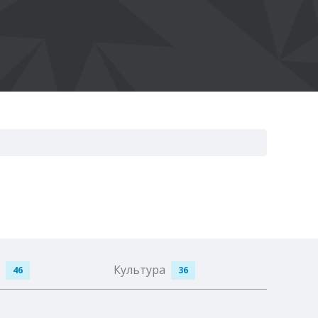
ы
Культура
46
36