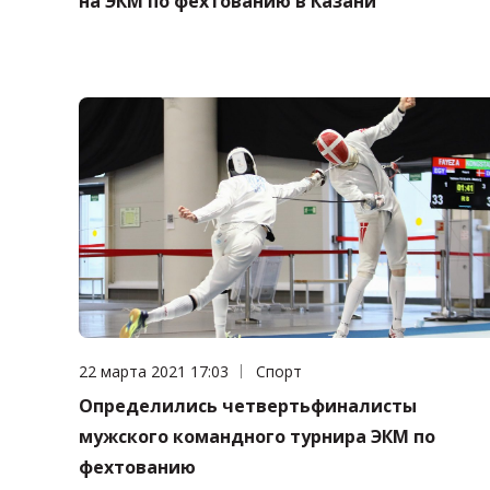
на ЭКМ по фехтованию в Казани
Дата публикации:
22 марта 2021 17:03
Категория:
Спорт
Определились четвертьфиналисты
мужского командного турнира ЭКМ по
фехтованию