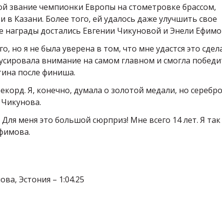
ой звание чемпионки Европы на стометровке брассом,
и в Казани. Более того, ей удалось даже улучшить свое
е награды достались Евгении Чикуновой и Энели Ефимо
, но я не была уверена в том, что мне удастся это сдел
кусировала внимание на самом главном и смогла победи
тина после финиша.
корд. Я, конечно, думала о золотой медали, но серебро
 Чикунова.
 Для меня это большой сюрприз! Мне всего 14 лет. Я так
фимова.
ва, Эстония – 1:04.25