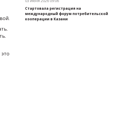
03 июня 2026 09:06
Дата публикации:
Стартовала регистрация на
международный форум потребительской
вой.
кооперации в Казани
ать.
ть.
 это