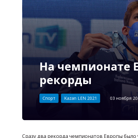
На чемпионате 
рекорды
Категория:
Спорт
Kazan LEN 2021
03 ноября 20
Сразу два рекорда чемпионатов Европы было у