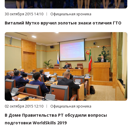
Дата публикации:
30 октября 2015 14:10
Категория:
Официальная хроника
Виталий Мутко вручил золотые знаки отличия ГТО
Дата публикации:
02 октября 2015 12:10
Категория:
Официальная хроника
В Доме Правительства РТ обсудили вопросы
подготовки WorldSkills 2019