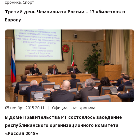
хроника, Спорт
Третий день Чемпионата России – 17 «билетов» в
Европу
Дата публикации:
05 ноября 2015 20:11
Категория:
Официальная хроника
В Доме Правительства РТ состоялось заседание
республиканского организационного комитета
«Россия 2018»