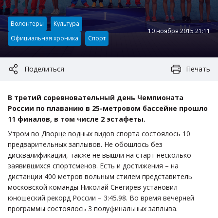
Категория:
Волонтеры
Культура
10 ноября 2015 21:11
Официальная хроника
Спорт
Поделиться
Печать
В третий соревновательный день Чемпионата
России по плаванию в 25-метровом бассейне прошло
11 финалов, в том числе 2 эстафеты.
Утром во Дворце водных видов спорта состоялось 10
предварительных заплывов. Не обошлось без
дисквалификации, также не вышли на старт несколько
заявившихся спортсменов. Есть и достижения – на
дистанции 400 метров вольным стилем представитель
московской команды Николай Снегирев установил
юношеский рекорд России – 3:45.98. Во время вечерней
программы состоялось 3 полуфинальных заплыва.