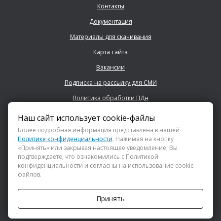
Контакты
Документация
Материалы для скачивания
Карта сайта
Вакансии
Подписка на рассылку для СМИ
Политика обработки ПДн
Наш сайт использует cookie-файлы
+7 (843) 222 0700
Более подробная информация представлена в нашей
Политике конфиденциальности
. Нажимая на кнопку
«Принять» или закрывая настоящее уведомление, Вы
info@dsspkazan.ru
подтверждаете, что ознакомились с Политикой
конфиденциальности и согласны на использование cookie-
файлов.
Как до нас добраться?
Принять
АНО «ДИРЕКЦИЯ СПОРТИВНЫХ И СОЦИАЛЬНЫХ ПРОЕКТОВ»