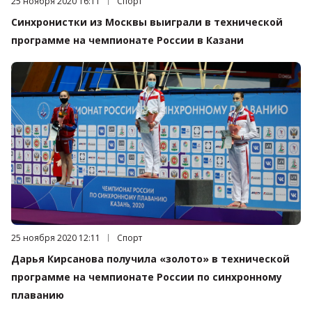
Дата публикации:
25 ноября 2020 16:11
Категория:
Спорт
Синхронистки из Москвы выиграли в технической
программе на чемпионате России в Казани
Дата публикации:
25 ноября 2020 12:11
Категория:
Спорт
Дарья Кирсанова получила «золото» в технической
программе на чемпионате России по синхронному
плаванию