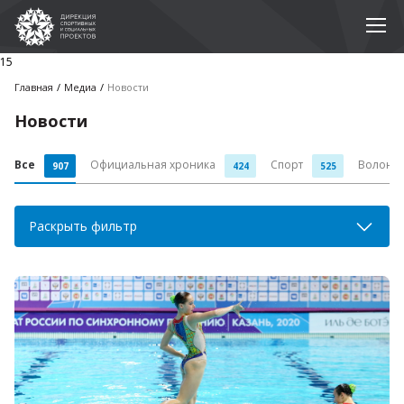
15
Главная
Медиа
Новости
Новости
Все
Официальная хроника
Спорт
Волонт
907
424
525
Раскрыть фильтр