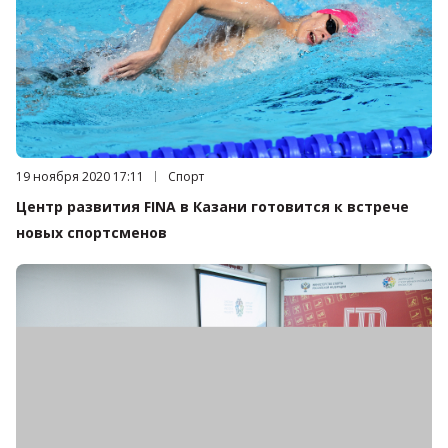
Дата публикации:
19 ноября 2020 17:11
Категория:
Спорт
Центр развития FINA в Казани готовится к встрече
новых спортсменов