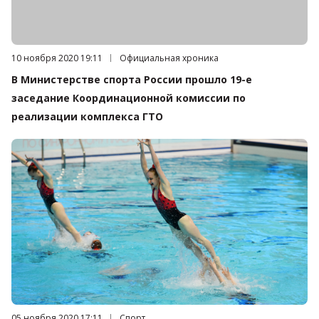
Дата публикации:
10 ноября 2020 19:11
Категория:
Официальная хроника
В Министерстве спорта России прошло 19-е
заседание Координационной комиссии по
реализации комплекса ГТО
Дата публикации:
05 ноября 2020 17:11
Категория:
Спорт