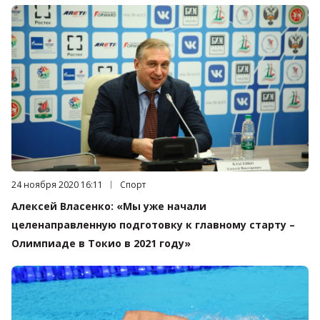
Дата публикации:
24 ноября 2020 16:11
Категория:
Спорт
Алексей Власенко: «Мы уже начали
целенаправленную подготовку к главному старту –
Олимпиаде в Токио в 2021 году»