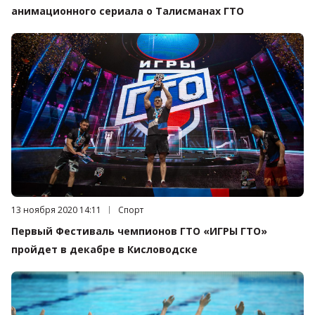
анимационного сериала о Талисманах ГТО
Дата публикации:
13 ноября 2020 14:11
Категория:
Спорт
Первый Фестиваль чемпионов ГТО «ИГРЫ ГТО»
пройдет в декабре в Кисловодске