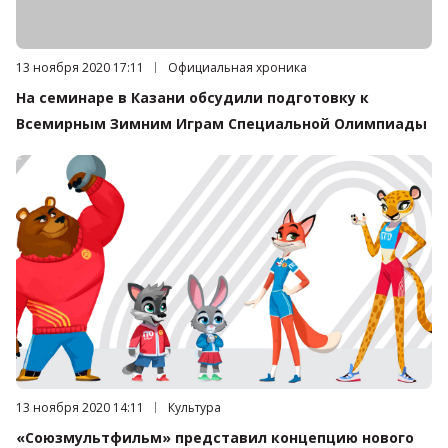
Дата публикации:
13 ноября 2020 17:11
Категория:
Официальная хроника
На семинаре в Казани обсудили подготовку к
Всемирным Зимним Играм Специальной Олимпиады
Дата публикации:
13 ноября 2020 14:11
Категория:
Культура
«Союзмультфильм» представил концепцию нового