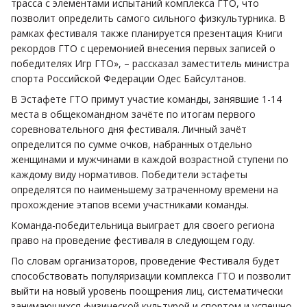
трасса с элементами испытаний комплекса ГТО, что
позволит определить самого сильного физкультурника. В
рамках фестиваля также планируется презентация Книги
рекордов ГТО с церемонией внесения первых записей о
победителях Игр ГТО», – рассказал заместитель министра
спорта Российской Федерации Одес Байсултанов.
В Эстафете ГТО примут участие команды, занявшие 1-14
места в общекомандном зачёте по итогам первого
соревновательного дня фестиваля. Личный зачёт
определится по сумме очков, набранных отдельно
женщинами и мужчинами в каждой возрастной ступени по
каждому виду нормативов. Победители эстафеты
определятся по наименьшему затраченному времени на
прохождение этапов всеми участниками команды.
Команда-победительница выиграет для своего региона
право на проведение фестиваля в следующем году.
По словам организаторов, проведение Фестиваля будет
способствовать популяризации комплекса ГТО и позволит
выйти на новый уровень поощрения лиц, систематически
занимающихся физической культурой и спортом и успешно