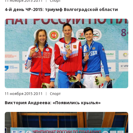
Дата публикации:
11 ноября 2015 20:11
Категория:
Спорт
4-й день ЧР-2015: триумф Волгоградской области
Дата публикации:
11 ноября 2015 20:11
Категория:
Спорт
Виктория Андреева: «Появились крылья»