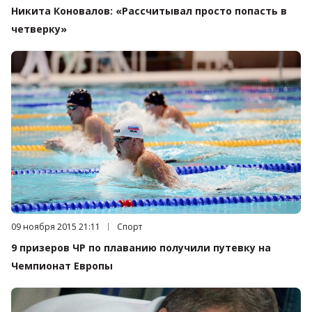
Никита Коновалов: «Рассчитывал просто попасть в
четверку»
Дата публикации:
09 ноября 2015 21:11
Категория:
Спорт
9 призеров ЧР по плаванию получили путевку на
Чемпионат Европы