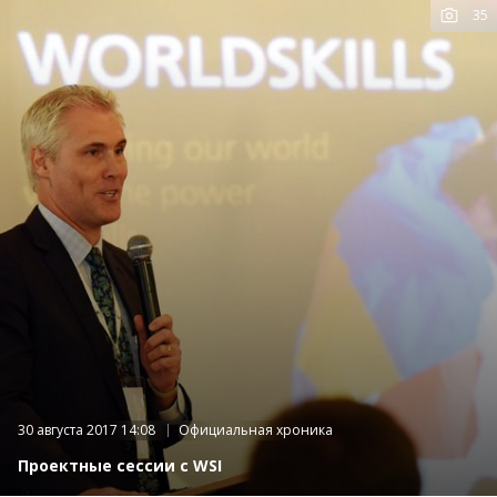
35
К
фот
30 августа 2017 14:08
Официальная хроника
Проектные сессии с WSI