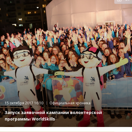
фот
15 октября 2017 16:10
Официальная хроника
Запуск заявочной кампании волонтерской
программы WorldSkills