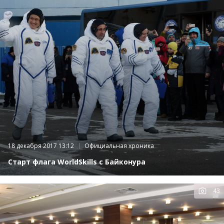
18 декабря 2017 13:12
Официальная хроника
Старт флага WorldSkills с Байконура
43
К
фот