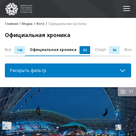
Главная
Медиа
Фото
Официальная хроника
Официальная хроника
Все
Официальная хроника
Спорт
Волон
146
35
96
Раскрыть фильтр
51
К
фот