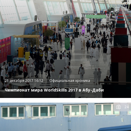
21 декабря 2017 16:12
Официальная хроника
Чемпионат мира WorldSkills 2017 в Абу-Даби
24
К
фот