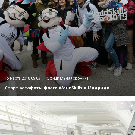
15 марта 2018 09:03
Официальная хроника
Старт эстафеты флага WorldSkills в Мадриде
109
Ко
фото