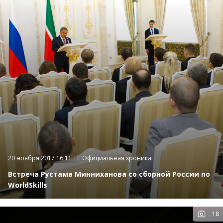
20 ноября 2017 16:11
Официальная хроника
Встреча Рустама Минниханова со сборной России по
WorldSkills
18
К
фот