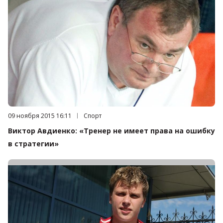
Дата публикации:
09 ноября 2015 16:11
Категория:
Спорт
Виктор Авдиенко: «Тренер не имеет права на ошибку
в стратегии»