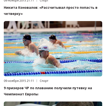
Дата публикации:
09 ноября 2015 21:11
Категория:
Спорт
Никита Коновалов: «Рассчитывал просто попасть в
четверку»
Дата публикации:
09 ноября 2015 21:11
Категория:
Спорт
9 призеров ЧР по плаванию получили путевку на
Чемпионат Европы