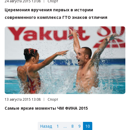
Дата публикации:
24 августа 2015 13:08
Категория:
Спорт
Церемония вручения первых в истории
современного комплекса ГТО знаков отличия
Дата публикации:
13 августа 2015 13:08
Категория:
Спорт
Самые яркие моменты ЧМ ФИНА 2015
Назад
1
…
8
9
10