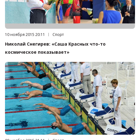
Дата публикации:
10 ноября 2015 20:11
Категория:
Спорт
Николай Снегирев: «Саша Красных что-то
космическое показывает»