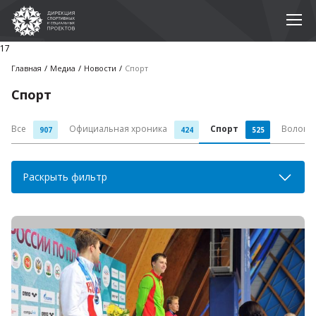
17
Главная
Медиа
Новости
Спорт
Спорт
Все
Официальная хроника
Спорт
Волонт
907
424
525
Раскрыть фильтр