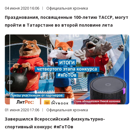
Дата публикации:
04 июня 2020 16:06
Категория:
Официальная хроника
Празднования, посвященные 100-летию ТАССР, могут
пройти в Татарстане во второй половине лета
Дата публикации:
01 июня 2020 17:06
Категория:
Официальная хроника
Завершился Всероссийский физкультурно-
спортивный конкурс #яГоТОв