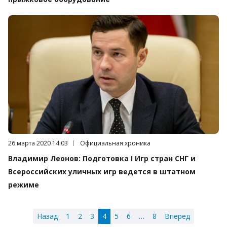
Дата публикации:
26 марта 2020 14:03
Категория:
Официальная хроника
Владимир Леонов: Подготовка I Игр стран СНГ и
Всероссийских уличных игр ведется в штатном
режиме
Назад
1
2
3
4
5
6
…
8
Вперед