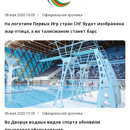
Дата публикации:
08 мая 2020 16:05
Категория:
Официальная хроника
На логотипе Первых Игр стран СНГ будет изображена
жар-птица, а их талисманом станет барс
Дата публикации:
06 мая 2020 15:05
Категория:
Официальная хроника
Во Дворце водных видов спорта обновили
прыжковое оборудование