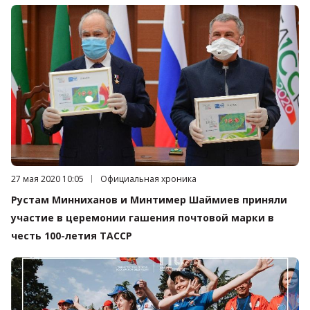
Дата публикации:
27 мая 2020 10:05
Категория:
Официальная хроника
Рустам Минниханов и Минтимер Шаймиев приняли
участие в церемонии гашения почтовой марки в
честь 100-летия ТАССР