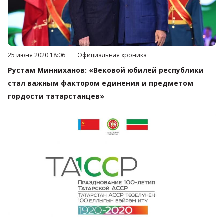
Дата публикации:
25 июня 2020 18:06
Категория:
Официальная хроника
Рустам Минниханов: «Вековой юбилей республики
стал важным фактором единения и предметом
гордости татарстанцев»