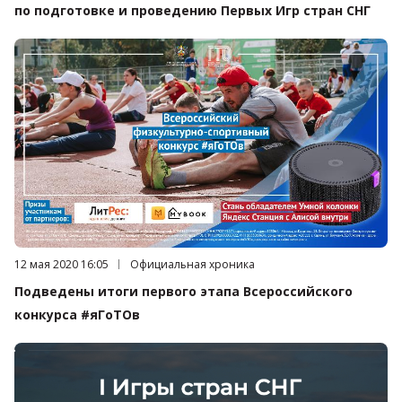
по подготовке и проведению Первых Игр стран СНГ
Дата публикации:
12 мая 2020 16:05
Категория:
Официальная хроника
Подведены итоги первого этапа Всероссийского
конкурса #яГоТОв