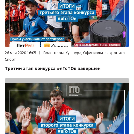
Дата публикации:
26 мая 2020 16:05
Категория:
Волонтеры, Культура, Официальная хроника,
Спорт
Третий этап конкурса #яГоТОв завершен