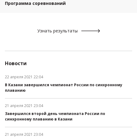
Программа соревнований
Узнать результаты
Новости
22 апреля 2021 22:04
Дата публикации:
В Казани завершился чемпионат России по синхронному
плаванию
21 апреля 2021 23:04
Дата публикации:
Завершился второй день чемпионата России по
синхронному плаванию в Казани
21 апреля 2021 23:04
Дата публикации: