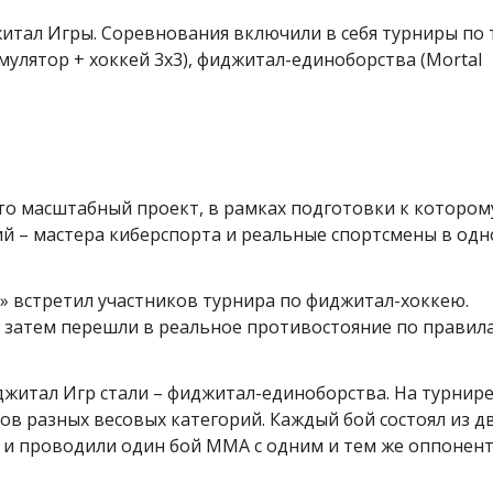
житал Игры. Соревнования включили в себя турниры по
улятор + хоккей 3х3), фиджитал-единоборства (Mortal
Это масштабный проект, в рамках подготовки к котором
ий – мастера киберспорта и реальные спортсмены в од
 встретил участников турнира по фиджитал-хоккею.
а затем перешли в реальное противостояние по правил
итал Игр стали – фиджитал-единоборства. На турнир
ов разных весовых категорий. Каждый бой состоял из д
у и проводили один бой MMA с одним и тем же оппонент