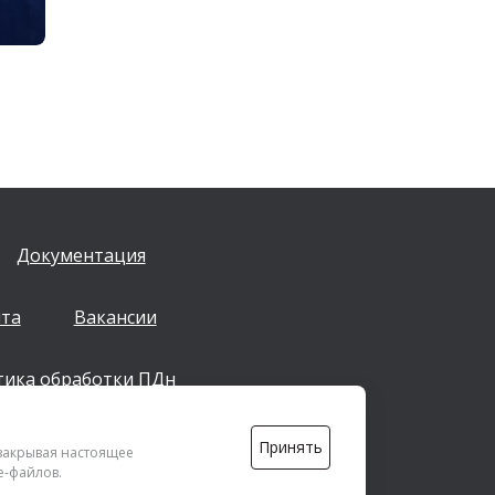
Документация
йта
Вакансии
тика обработки ПДн
Принять
info@dsspkazan.ru
 закрывая настоящее
e-файлов.