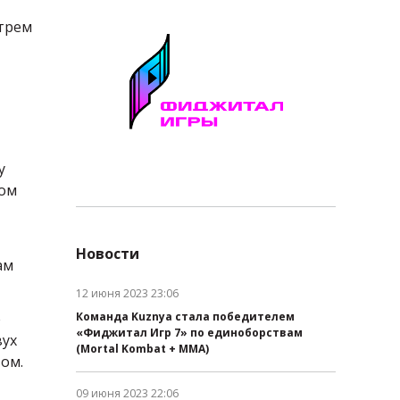
 трем
у
ном
Новости
ам
12 июня 2023 23:06
Дата публикации:
е
Команда Kuznya стала победителем
«Фиджитал Игр 7» по единоборствам
вух
(Mortal Kombat + MMA)
ом.
09 июня 2023 22:06