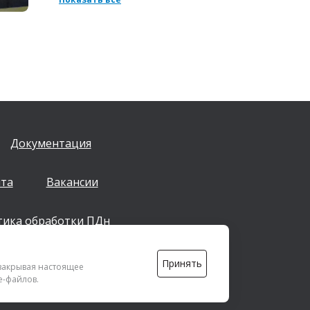
Документация
йта
Вакансии
тика обработки ПДн
Принять
info@dsspkazan.ru
 закрывая настоящее
e-файлов.