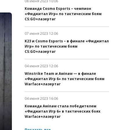
08 июня 2023 10:06
Дата публикации:
Команда Cosmo Esports – чемпион
«Фиджитал Игр» по тактическим боям
CS:GO+лазертаг
07 июня 2023 12:06
Дата публикации:
K23 и Cosmo Esports – в финале «Фиджитал
Игр» по тактическим боям
CS:GO+лазертаг
04 июня 2023 12:06
Дата публикации:
Winstrike Team и Awinaw — в финале
«Фиджитал Игр 6» по тактическим боям
Warface+лазертаг
04 июня 2023 16:06
Дата публикации:
Команда Awinaw стала победителем
«Фиджитал Игр 6» в тактических боях
Warface+лазертаг
Показать все