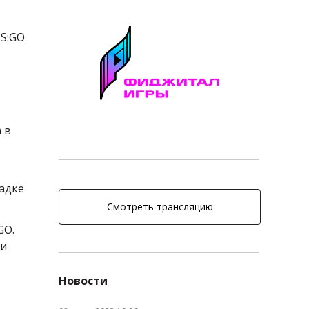
CS:GO
 в
щадке
Смотреть трансляцию
GO.
ли
Новости