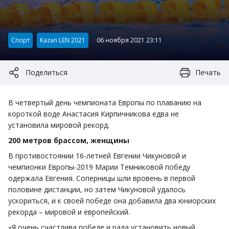
Категория:
Спорт
Kazan LEN 2021
06 ноября 2021 23:11
Поделиться
Печать
В четвертый день чемпионата Европы по плаванию на
короткой воде Анастасия Кирпичникова едва не
установила мировой рекорд.
200 метров брассом, женщины
В противостоянии 16-летней Евгении Чикуновой и
чемпионки Европы-2019 Марии Темниковой победу
одержала Евгения. Соперницы шли вровень в первой
половине дистанции, но затем Чикуновой удалось
ускориться, и к своей победе она добавила два юниорских
рекорда – мировой и европейский.
«Я очень счастлива победе и рада установить новый