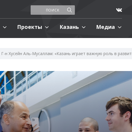
Проекты
Казань
Медиа
Г-н Хусейн Аль-Мусаллам: «Казань играет важную роль в разви