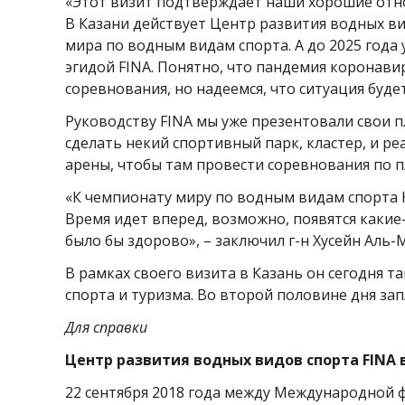
«Этот визит подтверждает наши хорошие отн
В Казани действует Центр развития водных ви
мира по водным видам спорта. А до 2025 года
эгидой FINA. Понятно, что пандемия коронав
соревнования, но надеемся, что ситуация буде
Руководству FINA мы уже презентовали свои пл
сделать некий спортивный парк, кластер, и 
арены, чтобы там провести соревнования по 
«К чемпионату миру по водным видам спорта Ка
Время идет вперед, возможно, появятся какие
было бы здорово», – заключил г-н Хусейн Аль-
В рамках своего визита в Казань он сегодня 
спорта и туризма. Во второй половине дня за
Для справки
Центр развития водных видов спорта FINA 
22 сентября 2018 года между Международной 