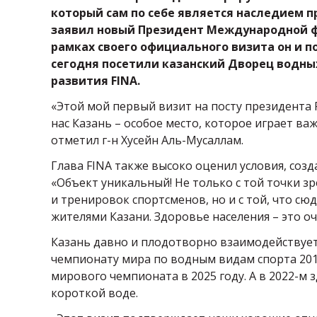
который сам по себе является наследием 
заявил новый Президент Международной ф
рамках своего официального визита он и 
сегодня посетили казанский Дворец водных
развития FINA.
«Этой мой первый визит на посту президента FI
нас Казань – особое место, которое играет ва
отметил г-н Хусейн Аль-Мусаллам.
Глава FINA также высоко оценил условия, соз
«Объект уникальный! Не только с той точки зр
и тренировок спортсменов, но и с той, что сю
жителями Казани. Здоровье населения – это о
Казань давно и плодотворно взаимодействует 
чемпионату мира по водным видам спорта 201
мирового чемпионата в 2025 году. А в 2022-м
короткой воде.