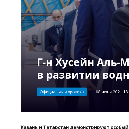
Г-н Хусейн Аль-
в развитии вод
Категория:
Официальная хроника
08 июня 2021 13
Казань и Татарстан демонстрируют особый 