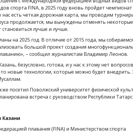
ошения с Международной федерацией водных видов сп
дов спорта FINA, в 2025 году вновь пройдет чемпионат
 у нас есть четкая дорожная карта, мы проводим турнир
ируса продолжается, мы вынуждены отменять некоторые
т становиться лучше и лучше.
аны на 2025 год. В отличие от 2015 года, мы собираемс
реализовать большой проект создания многофункционал
плаванию», – сообщил журналистам Владимир Леонов.
зань, безусловно, готова, и у нас к этому нет вопросов
-то новые технологии, которые можно будет внедрить. 
Мусаллам.
также посетил Поволжский университет физической куль
планирована встреча с руководством Республики Татарс
в Казани
федерацией плавания (FINA) и Министерством спорта