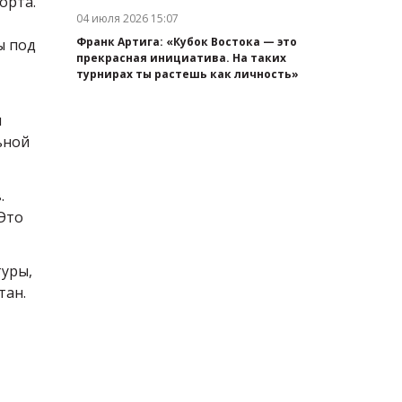
орта.
04 июля 2026 15:07
Дата публикации:
Франк Артига: «Кубок Востока — это
ы под
прекрасная инициатива. На таких
турнирах ты растешь как личность»
я
ьной
.
Это
туры,
тан.