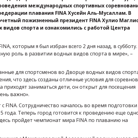
проведения международных спортивных соревнован
едерации плавания FINA Хусейн Аль-Мусаллам. В
почетный пожизненный президент FINA Хулио Магли
 видов спорта и ознакомились с работой Центра
NA, которым я был избран всего 2 дня назад, в субботу.
жную роль в развитии водных видов спорта в мире», –
данные для спортсменов во Дворце водных видов спорта
ения, что здесь созданы отличные условия для соревно
да приходят заниматься дети, он открыт для посещения
чень важно».
с FINA. Сотрудничество началось во время подготовки
5 года. Теперь город готовится к проведению еще одн
 здесь пройдет чемпионат мира FINA по плаванию на