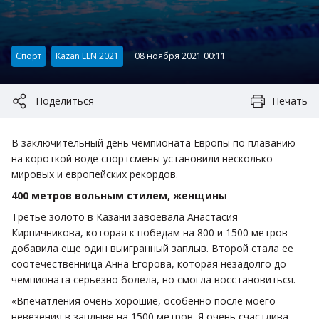
Категория:
Спорт
Kazan LEN 2021
08 ноября 2021 00:11
Поделиться
Печать
В заключительный день чемпионата Европы по плаванию
на короткой воде спортсмены установили несколько
мировых и европейских рекордов.
400 метров вольным стилем, женщины
Третье золото в Казани завоевала Анастасия
Кирпичникова, которая к победам на 800 и 1500 метров
добавила еще один выигранный заплыв. Второй стала ее
соотечественница Анна Егорова, которая незадолго до
чемпионата серьезно болела, но смогла восстановиться.
«Впечатления очень хорошие, особенно после моего
невезения в заплыве на 1500 метров. Я очень счастлива,