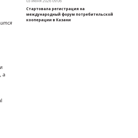
03 июня 2026 09:06
Дата публикации:
Стартовала регистрация на
международный форум потребительской
кооперации в Казани
вится
,
и
 а
l