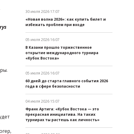
и
30 июля 2026 17:07
Дата публикации:
«Новая волна 2026»: как купить билет и
избежать проблем при входе
rys
05 июля 2026 16:07
Дата публикации:
В Казани прошло торжественное
открытие международного турнира
«Кубок Востока»
ры.
05 июля 2026 16:07
Дата публикации:
60 дней до старта главного события 2026
года в сфере безопасности
04 июля 2026 15:07
Дата публикации:
Франк Артига: «Кубок Востока — это
прекрасная инициатива. На таких
удет
турнирах ты растешь как личность»
;
огер,