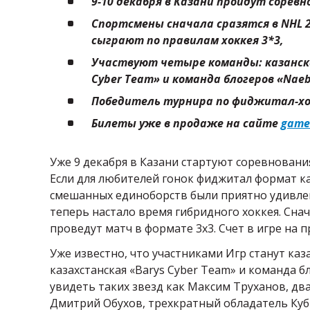
9-10 декабря в Казани пройдут сорев
Спортсмены сначала сразятся в
NHL
2
сыграют по правилам хоккея 3*3,
Участвуют четыре команды: казанская
Cyber
Team
» и команда блогеров «
Naeb
Победитель турнира по фиджитал-хок
Билеты уже в продаже на сайте
game
Уже 9 декабря в Казани стартуют соревнован
Если для любителей гонок фиджитал формат ка
смешанных единоборств были приятно удивле
теперь настало время гибридного хоккея. Снач
проведут матч в формате 3х3. Счет в игре на 
Уже известно, что участниками Игр станут каз
казахстанская «Barys Cyber Team» и команда 
увидеть таких звезд как Максим Труханов, дв
Дмитрий Обухов, трехкратный обладатель Кубк