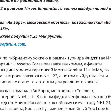
нования по фиджитал-хоккею,
2 в режиме
Threes
Eliminator
, а затем выйдут на лед 
 «Ак Барс», московская «
Cosmos
», казахстанская «
Ba
ski
»,
кею получит 1,25 млн рублей,
sofuture
.
com
.
ия по гибридному хоккею в рамках турнира Фиджитал Иг
ртинг + Assetto Corsa оказался знакомым, а фанаты
ны динамичной картинкой Mortal Kombat 11 + ММА, то
ала игроки сразятся в NHL 22, а потом выйдут на лед и
приставке станет стартовым для реального хоккея.
анская команда «Ак Барс», московская «Cosmos»,
блогеров «Naebski». В новом фиджитал-формате можно б
ажды чемпион России по хоккейному симулятору NHL 21
а Гагарина; Ярослав Кузьмичев, хоккейный YouTube бл