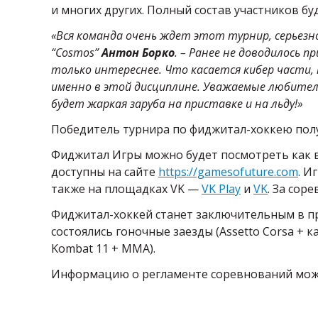
и многих других. Полный состав участников б
«Вся команда очень ждет этот турнир, серьезн
“Cosmos”
Антон Борко
. – Ранее не доводилось 
только интереснее. Что касается кибер части, 
именно в этой дисциплине. Уважаемые любител
будет жаркая заруба на приставке и на льду!»
Победитель турнира по фиджитал-хоккею получ
Фиджитал Игры можно будет посмотреть как в
доступны на сайте
https://gamesofuture.com
. И
также на площадках VK —
VK Play
и
VK
. За со
Фиджитал-хоккей станет заключительным в про
состоялись гоночные заезды (Assetto Corsa + к
Kombat 11 + MMA).
Информацию о регламенте соревнований мо