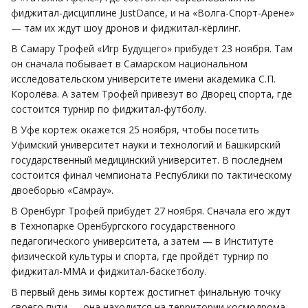
фиджитал-дисциплине JustDancе, и на «Волга-Спорт-Арене»
— там их ждут шоу дронов и фиджитал-кёрлинг.
В Самару
Трофей «Игр Будущего» прибудет
23 ноября. Там
он сначала побывает в Самарском национальном
исследовательском университете имени академика С.П.
Королёва. А затем Трофей привезут во Дворец спорта, где
состоится турнир по фиджитал-футболу.
В Уфе кортеж окажется 25 ноября, чтобы посетить
Уфимский университет науки и технологий и Башкирский
государственный медицинский университет. В последнем
состоится финал чемпионата Республики по тактическому
двоеборью «Самрау».
В Оренбург Трофей прибудет 27 ноября. Сначала его ждут
в Технопарке Оренбургского государственного
педагогического университета, а затем — в Институте
физической культуры и спорта, где пройдёт турнир по
фиджитал-ММА и фиджитал-баскетболу.
В первый день зимы кортеж достигнет финальную точку
своего пути — она находится на территории космодрома