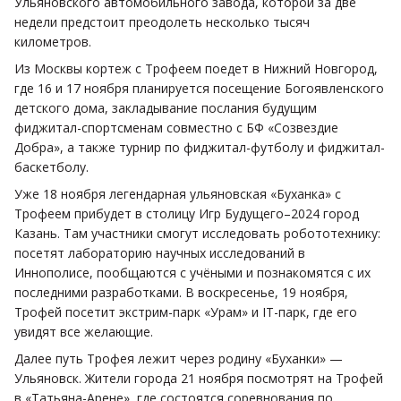
Ульяновского автомобильного завода, которой за две
недели предстоит преодолеть несколько тысяч
километров.
Из Москвы кортеж с Трофеем поедет в Нижний Новгород,
где 16 и 17 ноября планируется посещение Богоявленского
детского дома, закладывание послания будущим
фиджитал-спортсменам совместно с БФ «Созвездие
Добра», а также турнир по фиджитал-футболу и фиджитал-
баскетболу.
Уже 1
8 ноября легендарная ульяновская «Буханка» с
Трофеем прибудет в столицу Игр Будущего–2024 город
Казань. Там участники смогут исследовать робототехнику:
посетят лабораторию научных исследований в
Иннополисе, пообщаются с учёными и познакомятся с их
последними разработками. В воскресенье, 19 ноября,
Трофей посетит экстрим-парк «Урам» и IT-парк, где его
увидят все желающие.
Далее путь Трофея лежит через родину «Буханки» —
Ульяновск. Жители города 21 ноября посмотрят на Трофей
в «Татьяна-Арене», где состоятся соревнования по