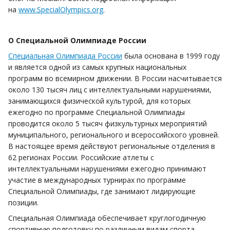
на
www.SpecialOlympics.org
.
О Специальной Олимпиаде России
Специальная Олимпиада России
была основана в 1999 году
и является одной из самых крупных национальных
программ во всемирном движении. В России насчитывается
около 130 тысяч лиц с интеллектуальными нарушениями,
занимающихся физической культурой, для которых
ежегодно по программе Специальной Олимпиады
проводится около 5 тысяч физкультурных мероприятий
муниципального, регионального и всероссийского уровней.
В настоящее время действуют региональные отделения в
62 регионах России. Российские атлеты с
интеллектуальными нарушениями ежегодно принимают
участие в международных турнирах по программе
Специальной Олимпиады, где занимают лидирующие
позиции.
Специальная Олимпиада обеспечивает круглогодичную
спортивную подготовку по различным видам спорта