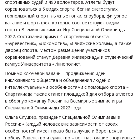
спортивных судей и 490 волонтеров. Атлеты будут
соревноваться в 6 видах спорта: бег на снегоступах,
горнолыжный спорт, лыжные гонки, сноуборд, фигурное
катание и шорт-трек, которые соответствуют видам
спорта Всемирных зимних Игр Специальной Олимпиады
2022. Состязания примут 4 спортивных объекта:
«Буревестник», «Локомотив», «Свияжские холмы», а также
Дворец спорта. Местом размещения участников
соревнований станут Деревня Универсиады и студенческий
кампус Университета «Иннополис».
Помимо ключевой задачи – продвижения идеи
инклюзивного общества и объединения людей с
интеллектуальными особенностями с помощью спорта –
Спартакиада также станет площадкой для отбора атлетов
в сборную команду России на Всемирные зимние игры
Специальной Олимпиады 2022 года.
Ольга Слуцкер, президент Специальной Олимпиады в
России: «Каждый человек вне зависимости от своих
особенностей имеет право быть лучше и бороться за
победу. Равенство и единство – вот настоящие спортивные