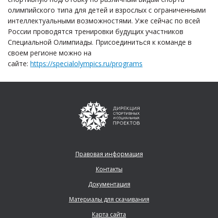
олимпийского типа для детей и взрослых с ограниченными
интеллектуальными возможностями. Уже сейчас по всей
России проводятся тренировки будущих участников
Специальной Олимпиады. Присоединиться к команде в
своем регионе можно на
сайте:
https://specialolympics.ru/programs
Правовая информация
Контакты
Документация
Материалы для скачивания
Карта сайта