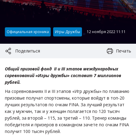
Категория:
Официальная хроника
Игры Дружбы
12 ноября 2022 11:11
Поделиться
Печать
Общий призовой фонд II и III этапов международных
соревнований «Игры дружбы» составит 7 миллионов
рублей.
На соревнованиях II и III этапов «Игр дружбы» по плаванию
призовые получат спортсмены, которые войдут в топ-20
лучших результатов по очкам FINA. За лучший результат
как у мужчин, так и у женщин полагается по 120 тысяч
рублей, за второй – 115, за третий – 110. Тренер команды
победителя и призеров в командном зачете по очкам FINA
получит 100 тысяч рублей.