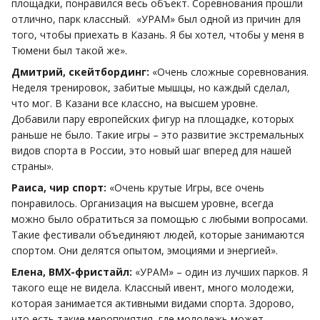
площадки, понравился весь объект. Соревнования прошли
отлично, парк классный.
«УРАМ» был одной из причин для
того, чтобы приехать в Казань. Я бы хотел, чтобы у меня в
Тюмени был такой же».
Дмитрий, скейтбординг:
«Очень сложные соревнования.
Неделя тренировок, забитые мышцы, но каждый сделал,
что мог. В Казани все классно, на высшем уровне.
Добавили пару европейских фигур на площадке, которых
раньше не было. Такие игры – это развитие экстремальных
видов спорта в России, это новый шаг вперед для нашей
страны».
Раиса, чир спорт:
«Очень крутые Игры, все очень
понравилось. Организация на высшем уровне, всегда
можно было обратиться за помощью с любыми вопросами.
Такие фестивали объединяют людей, которые занимаются
спортом. Они делятся опытом, эмоциями и энергией».
Елена, BMX-фристайл:
«УРАМ» – один из лучших парков. Я
такого еще не видела. Классный ивент, много молодежи,
которая занимается активными видами спорта. Здорово,
что есть такие мероприятия, где молодежь может