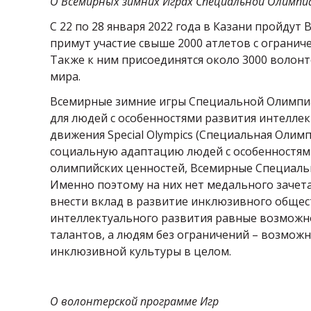
О Всемирных зимних Играх Специальной Олимпиа
С 22 по 28 января 2022 года в Казани пройду
примут участие свыше 2000 атлетов с ограни
Также к ним присоединятся около 3000 волонте
мира.
Всемирные зимние игры Специальной Олимпиа
для людей с особенностями развития интелле
движения Special Olympics (Специальная Олим
социальную адаптацию людей с особенностями
олимпийских ценностей, Всемирные Специальн
Именно поэтому на них нет медального зачета
внести вклад в развитие инклюзивного общес
интеллектуального развития равные возможн
талантов, а людям без ограничений – возмож
инклюзивной культуры в целом.
О волонтерской программе Игр