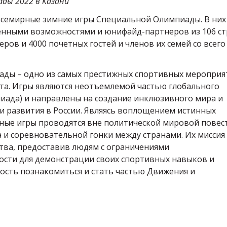
ды 2022 в Казани
т Всемирные зимние игры Специальной Олимпиады. В них
ченными возможностями и юнифайд-партнеров из 106 ст
ров и 4000 почетных гостей и членов их семей со всего
ды – одно из самых престижных спортивных мероприя
кта. Игры являются неотъемлемой частью глобального
пиада) и направлены на создание инклюзивного мира и
 развития в России. Являясь воплощением истинных
ые игры проводятся вне политической мировой повест
 и соревновательной гонки между странами. Их миссия
тва, предоставив людям с ограничениями
ости для демонстрации своих спортивных навыков и
ность познакомиться и стать частью Движения и