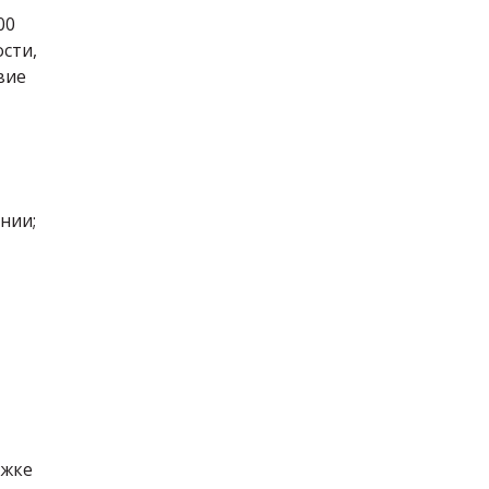
00
сти,
вие
нии;
ржке