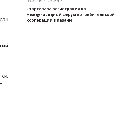
03 июня 2026 09:06
Дата публикации:
Стартовала регистрация на
международный форум потребительской
ран.
кооперации в Казани
тий
ки.
 –