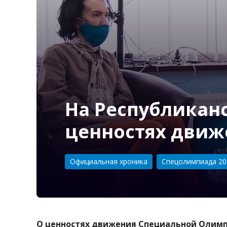
На Республикан
ценностях дви
Категория:
Официальная хроника
Спецолимпиада 20
О ценностях движения Специальной Олимпи