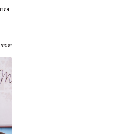
ития
ктов»