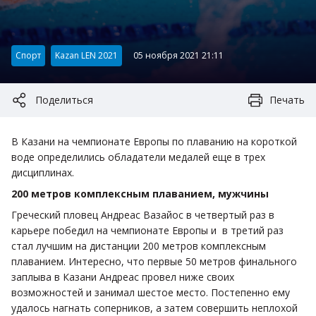
Категория:
Спорт
Kazan LEN 2021
05 ноября 2021 21:11
Поделиться
Печать
В Казани на чемпионате Европы по плаванию на короткой
воде определились обладатели медалей еще в трех
дисциплинах.
200 метров комплексным плаванием, мужчины
Греческий пловец Андреас Вазайос в четвертый раз в
карьере победил на чемпионате Европы и в третий раз
стал лучшим на дистанции 200 метров комплексным
плаванием. Интересно, что первые 50 метров финального
заплыва в Казани Андреас провел ниже своих
возможностей и занимал шестое место. Постепенно ему
удалось нагнать соперников, а затем совершить неплохой