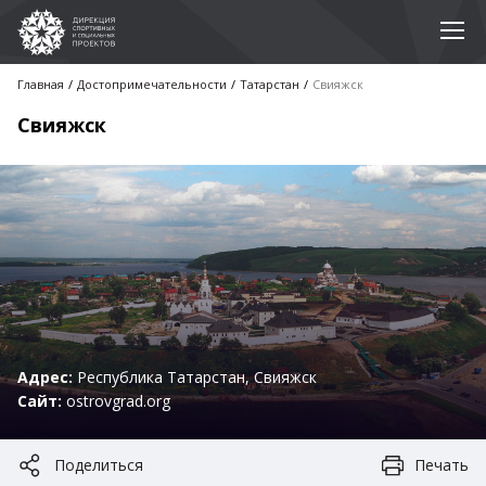
Главная
Достопримечательноcти
Татарстан
Свияжск
Свияжск
Адрес:
Республика Татарстан, Свияжск
Сайт:
ostrovgrad.org
Поделиться
Печать