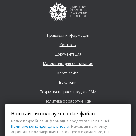
Правовая информация
Контакты
Документация
Материалы для скачивания
Карта сайта
Вакансии
Подписка на рассылку для СМИ
Политика обработки ПДн
Наш сайт использует cookie-файлы
+7 (843) 222 0700
Более подробная информация представлена в нашей
Политике конфиденциальности
. Нажимая на кнопку
«Принять» или закрывая настоящее уведомление, Вы
info@dsspkazan.ru