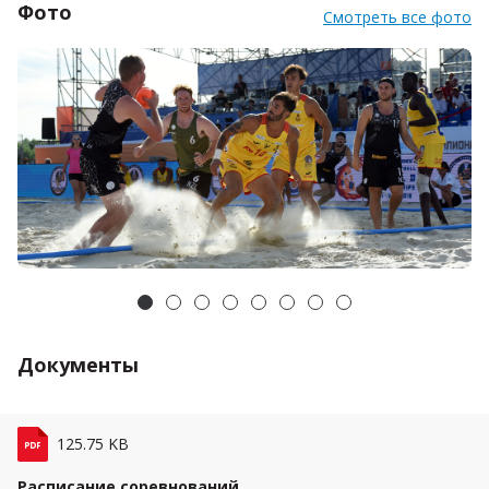
Фото
Смотреть все фото
Документы
Файл: pdf. Размер
125.75 KB
файла:
Расписание соревнований