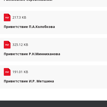
Файл: pdf. Размер файла:
217.3 KB
Приветствие П.А.Колобкова
Файл: pdf. Размер файла:
325.12 KB
Приветствие Р.Н.Минниханова
Файл: pdf. Размер файла:
191.01 KB
Приветствие И.Р. Метшина