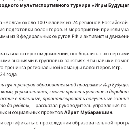
родного мультиспортивного турнира «Игры Будуще
а «Волга» около 100 человек из 24 регионов Российской
я подготовки волонтеров. В мероприятии приняли уча
ммы из 8 федеральных округов РФ и активисты движен
тва в волонтерском движении, пообщались с экспертами
ными знаниями в групповых занятиях. Эти навыки помог
о тренинга региональной команды волонтеров Игр,
24 года.
ть пул тренеров образовательной программы Игр Будуще
никами, упражнениями, смогли принять участие в доработ
астие в тренинге, проанализировать полученные знания
то до ребят
», – рассказал руководитель управления по
ных и социальных проектов
Айрат Мубаракшин
.
ли сертификаты о прохождении образовательной прог