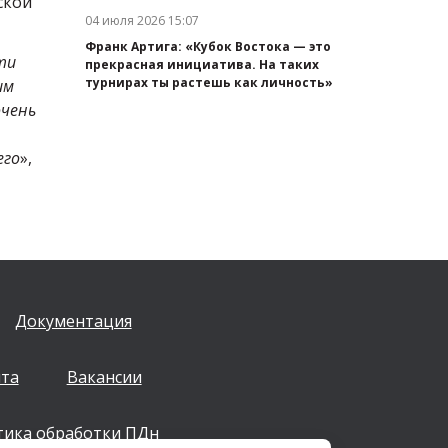
ской
04 июля 2026 15:07
Дата публикации:
Франк Артига: «Кубок Востока — это
ти
прекрасная инициатива. На таких
турнирах ты растешь как личность»
им
очень
его
»,
Документация
йта
Вакансии
тика обработки ПДн