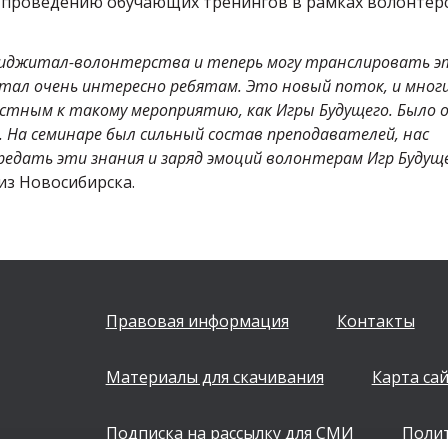
к проведению обучающих тренингов в рамках волонтер
 фиджитал-волонтерства и теперь могу транслировать э
ал очень интересно ребятам. Это новый поток, и мног
астным к такому мероприятию, как Игры Будущего. Было 
 На семинаре был сильный состав преподавателей, нас
редать эти знания и заряд эмоций волонтерам Игр Будущ
из Новосибирска.
Правовая информация
Контакты
Материалы для скачивания
Карта са
Подписка на рассылку для СМИ
Поли