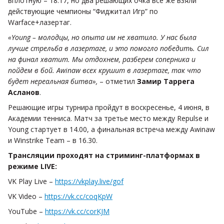
вплотную – 18:17, но два решающих очка все же взяли
действующие чемпионы “Фиджитал Игр” по
Warface+лазертаг.
«Young – молодцы, но опыта им не хватило. У нас была
лучше стрельба в лазертаге, и это помогло победить. Сил
на финал хватит. Мы отдохнем, разберем соперника и
пойдем в бой. Awinaw всех крушит в лазертаге, так что
будет нереальная битва»,
– отметил
Замир Таррега
Асланов
.
Решающие игры турнира пройдут в воскресенье, 4 июня, в
Академии тенниса. Матч за третье место между Repulse и
Young стартует в 14.00, а финальная встреча между Awinaw
и Winstrike Team – в 16.30.
Трансляции проходят на стриминг-платформах в
режиме LIVE:
VK Play Live –
https://vkplay.live/gof
VK Video –
https://vk.cc/coqKpW
YouTube –
https://vk.cc/corKJM