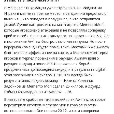
этапа, 12:8 после лазертага)
В феврале эти команды уже встречались на «Фиджитал
Играх» в матче за третье место, а сегодня им предстояло
выяснить, кто попадет в полуфинал, а кто отправится
домой. Лучше настроились на матч игроки MementoMori,
которые агрессивно атаковали и не позволяли сопернику
прийти в себя. Счет в их пользу рос на глазах — 3:0, 5:2, 7:3,
и положение Awinaw быстро стало незавидным. Но после
перерыва команды будто поменялись местами. Уже Awinaw
был точнее и эффективнее на карте, а MementoMori терял
игроков и терпел поражения в раундах. Awinaw взял 5
раундов подряд и повел 8:7. Напряженная борьба
продолжалась до последних секунд, и в результате digital-
этап завершился со счетом 10:10. Как всегда были
результативны лидеры команд — Никита Келланис
Задойнов из Memento Mori сделал 25 киллов, а Эдуард
Рэйман Хазимарданов из Awinaw — 26.
В лазертаге сработал тактический план Awinaw, которые
перехитрили игроков MementoMori и грамотно этим
воспользовались. Они повели 20:12, и хотя соперники