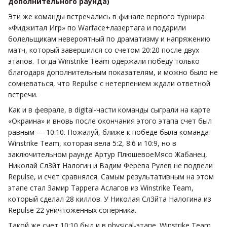
дополнительного раунда)
Эти же команды встречались в финале первого турнира
«Фиджитал Игр» по Warface+лазертага и подарили
болельщикам невероятный по драматизму и напряжению
матч, который завершился со счетом 20:20 после двух
этапов. Тогда Winstrike Team одержали победу только
благодаря дополнительным показателям, и можно было не
сомневаться, что Repulse с нетерпением ждали ответной
встречи.
Как и в феврале, в digital-части команды сыграли на карте
«Окраина» и вновь после окончания этого этапа счет был
равным — 10:10. Пожалуй, ближе к победе была команда
Winstrike Team, которая вела 5:2, 8:6 и 10:9, но в
заключительном раунде Артур ПлюшевоеМясо Жабанец,
Николай Сл3йт Налогин и Вадим Ферева Рулев не подвели
Repulse, и счет сравнялся. Самым результативным на этом
этапе стал Замир Таррега Аслагов из Winstrike Team,
который сделал 28 киллов. У Николая Сл3йта Налогина из
Repulse 22 уничтоженных соперника.
Такой же счет 10:10 был и в physical-этапе. Winstrike Team