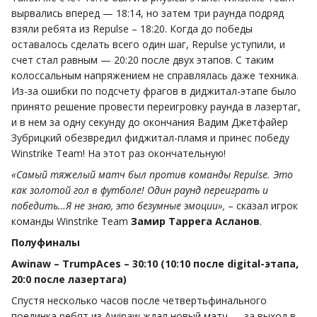
вырвались вперед — 18:14, но затем три раунда подряд
взяли ребята из Repulse – 18:20. Когда до победы
оставалось сделать всего один шаг, Repulse уступили, и
счет стал равным — 20:20 после двух этапов. С таким
колоссальным напряжением не справлялась даже техника.
Из-за ошибки по подсчету фрагов в диджитал-этапе было
принято решение провести переигровку раунда в лазертаг,
и в нем за одну секунду до окончания Вадим Джетфайер
Зубрицкий обезвредил фиджитал-пламя и принес победу
Winstrike Team! На этот раз окончательную!
«Самый тяжелый матч был против команды Repulse. Это
как золотой гол в футболе! Один раунд переиграть и
победить…Я не знаю, это безумные эмоции»,
– сказал игрок
команды Winstrike Team
Замир Таррега Асланов
.
Полуфиналы
Awinaw – TrumpAces – 30:10 (10:10 после digital-этапа,
20:0 после лазертага)
Спустя несколько часов после четвертьфинального
поединка ребят из Awinaw ждал новый матч — за выход в