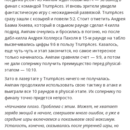
финал с командой TrumpAces. И вновь зрители увидели
фантастическую игру с неожиданной развязкой. TrumpAces
сразу зашли с козырей и повели 5:2. Стоит отметить Андрея
Баама Хнаева, который в седьмом раунде сделал 4 килла
подряд. Awinaw очнулись и бросились в погоню, но после
дабл-килла Андрея Холлерса Пахоля в 15-м раунде на табло
высвечивались цифры 9:6 в пользу TrumpAces. Казалось,
еще чуть-чуть и этап закончится, но самое интересное
только начиналось. Awinaw сравняли счет — 9:9, а потом
не дали сопернику получить преимущество перед physical-
этапом — 10:10.
Зато в лазертаге у TrumpAces ничего не получалась.
Awinaw продолжили использовать свою тактику в атаке и
выиграли все 10 раундов в physical-этапе. Их сопернику по
финалу точно придется непросто.
«
Начинаем плохо. Проблема с этим. Может, не хватает
заряда эмоций в начале, совершаем много ошибок, а уже в
середине игры включаемся и показываем свой максимум.
Усталость, конечно, сказывалась после утренней игры, но