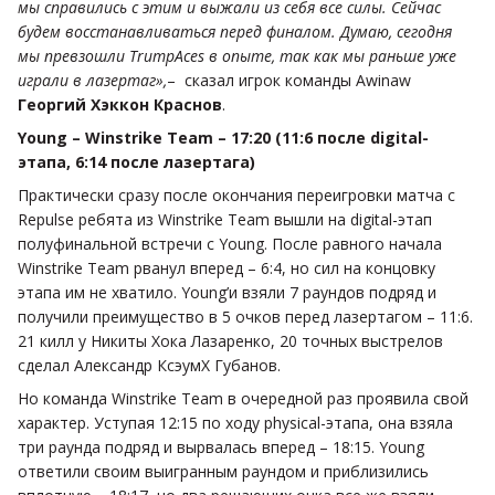
мы справились с этим и выжали из себя все силы. Сейчас
будем восстанавливаться перед финалом. Думаю, сегодня
мы превзошли TrumpAces в опыте, так как мы раньше уже
играли в лазертаг»,
– сказал игрок команды Awinaw
Георгий Хэккон Краснов
.
Young – Winstrike Team – 17:20 (11:6 после digital-
этапа, 6:14 после лазертага)
Практически сразу после окончания переигровки матча с
Repulse ребята из Winstrike Team вышли на digital-этап
полуфинальной встречи с Young. После равного начала
Winstrike Team рванул вперед – 6:4, но сил на концовку
этапа им не хватило. Young’и взяли 7 раундов подряд и
получили преимущество в 5 очков перед лазертагом – 11:6.
21 килл у Никиты Хока Лазаренко, 20 точных выстрелов
сделал Александр КсэумХ Губанов.
Но команда Winstrike Team в очередной раз проявила свой
характер. Уступая 12:15 по ходу physical-этапа, она взяла
три раунда подряд и вырвалась вперед – 18:15. Young
ответили своим выигранным раундом и приблизились