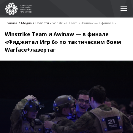
Главная
Медиа
Новости
Winstrike Team и Awinaw — в финале «Фиджитал Игр 6» по тактическим боям Warface+лазертаг
Winstrike Team и Awinaw — в финале
«Фиджитал Игр 6» по тактическим боям
Warface+лазертаг