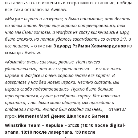
пытались что-то изменить и сократили отставание, победа
все-таки осталась за Awinaw.
«Мы уже играли в лазертаг, и было понимание, что делать
на этом этапе. Вчера еще хорошо потренировались, так
что мы были готовы. В Warface не сразу включились в игру,
было сложно, но потом удалось закамбэкать со счета 3:7, и
все пошло»,
– отметил
Эдуард Рэйман Хазимарданов
из
команды Awinaw.
«Команды очень сильные, равные. Нет ничего
удивительного, что мы сыграли вничью — мы все-таки
играем в Warface и очень хорошо знаем все карты. В
лазертаге у нас два новых игрока. Честно сказать, мы
играли слабо подготовившись. Нужно было больше
тренироваться, лучше разобрать карту. Как показала
практика, у нас было мало общения, мы проседали и
отдавали точки. Awinaw был сегодня сильнее»,
– отметил
игрок
MementoMori Денис Шко1оник Битнев
.
Winstrike Team – Repulse – 21:20 (10:10 после digital-
этапа, 10:10 после лазертага, 1:0 после