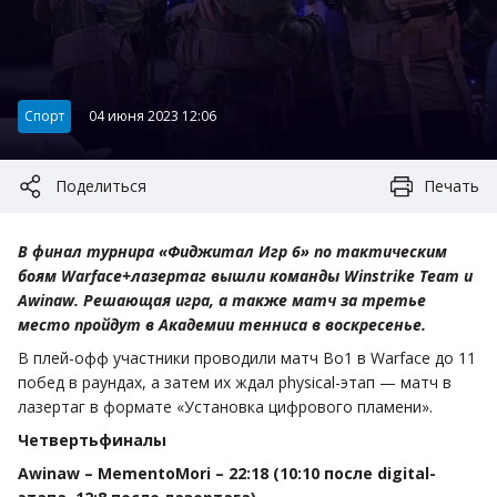
Категория:
Спорт
04 июня 2023 12:06
Поделиться
Печать
В финал турнира «Фиджитал Игр 6» по тактическим
боям Warface+лазертаг вышли команды Winstrike Team и
Awinaw. Решающая игра, а также матч за третье
место пройдут в Академии тенниса в воскресенье.
В плей-офф участники проводили матч Bo1 в Warface до 11
побед в раундах, а затем их ждал physical-этап — матч в
лазертаг в формате «Установка цифрового пламени».
Четвертьфиналы
Awinaw – MementoMori – 22:18 (10:10 после digital-