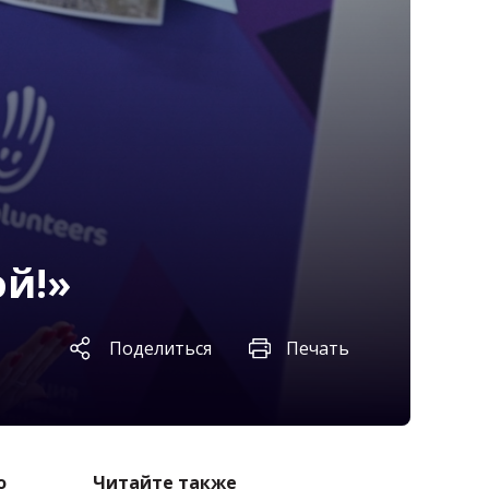
ой!»
Поделиться
Печать
о
Читайте также