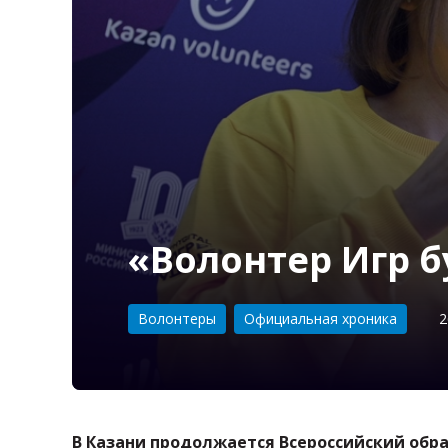
«Волонтер Игр б
Категория:
Волонтеры
Официальная хроника
2
В Казани продолжается Всероссийский обр