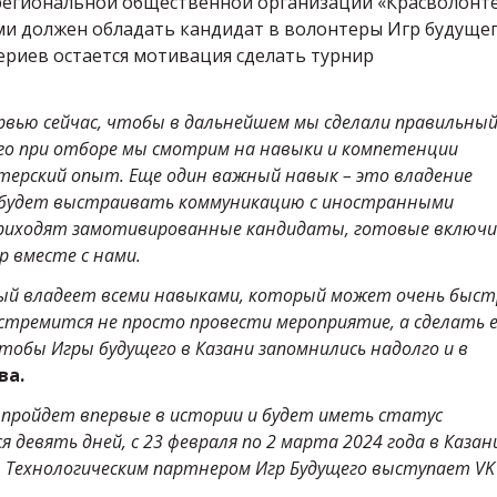
региональной общественной организации «Красволонт
ми должен обладать кандидат в волонтеры Игр будущег
ериев остается мотивация сделать турнир
вью сейчас, чтобы в дальнейшем мы сделали правильны
его при отборе мы смотрим на навыки и компетенции
нтерский опыт. Еще один важный навык – это владение
о будет выстраивать коммуникацию с иностранными
м приходят замотивированные кандидаты, готовые включ
р вместе с нами.
орый владеет всеми навыками, который может очень быст
 стремится не просто провести мероприятие, а сделать 
чтобы Игры будущего в Казани запомнились надолго и в
ва.
пройдет впервые в истории и будет иметь статус
 девять дней, с 23 февраля по 2 марта 2024 года в Казан
 Технологическим партнером Игр Будущего выступает VK 