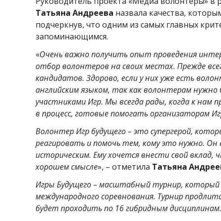
Руководитель проекта «Медиа волонтеры» в 
Татьяна Андреева
назвала качества, которы
подчеркнув, что одним из самых главных крит
запоминающимся.
«
Очень важно получить опыт проведения интер
отбор волонтеров на своих местах. Прежде вс
кандидатов. Здорово, если у них уже есть воло
английским языком, так как волонтерам нужн
участниками Игр. Мы всегда рады, когда к на
в процесс, готовые помогать организаторам Иг
Волонтер Игр будущего – это супергерой, кот
реагировать и помочь тем, кому это нужно. Он
историческим. Ему хочется внести свой вклад, 
хорошем смысле
», – отметила
Татьяна Андрее
Игры Будущего – масштабный турнир, который 
международного соревнования. Турнир продлится
будет проходить по 16 гибридным дисциплинам.