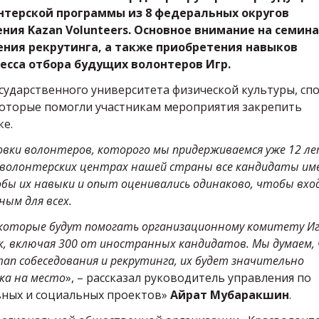
онтерской программы из 8 федеральных округов
ия Kazan Volunteers. Основное внимание на семин
ения рекрутинга, а также приобретения навыков
есса отбора будущих волонтеров Игр.
государственного университета физической культуры, сп
 которые помогли участникам мероприятия закрепить
ке.
вки волонтеров, которого мы придерживаемся уже 12 ле
х волонтерских центрах нашей страны все кандидаты им
ы их навыки и опыт оценивались одинаково, чтобы вход
ным для всех.
 которые будут помогать организационному комитету И
к, включая 300 от иностранных кандидатов. Мы думаем,
этап собеседования и рекрутинга, их будет значительно
ка на место
», – рассказал руководитель управления по
вных и социальных проектов»
Айрат Мубаракшин
.