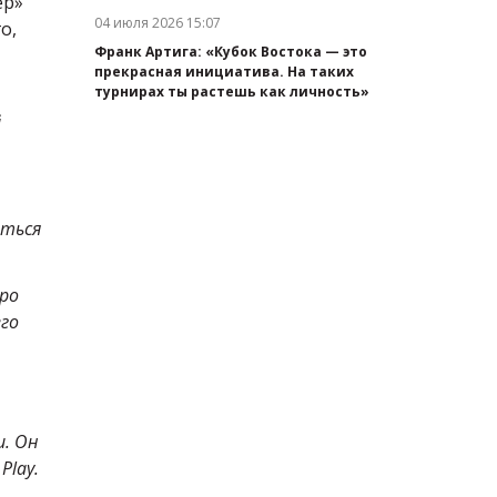
ер»
04 июля 2026 15:07
о,
Дата публикации:
Франк Артига: «Кубок Востока — это
прекрасная инициатива. На таких
турнирах ты растешь как личность»
й
иться
ро
его
и. Он
Play.