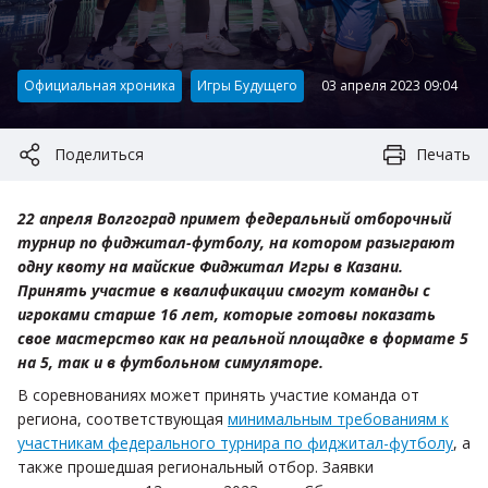
Категория:
Официальная хроника
Игры Будущего
03 апреля 2023 09:04
Поделиться
Печать
22 апреля Волгоград примет федеральный отборочный
турнир по фиджитал-футболу, на котором разыграют
одну квоту на майские Фиджитал Игры в Казани.
Принять участие в квалификации смогут команды с
игроками старше 16 лет, которые готовы показать
свое мастерство как на реальной площадке в формате 5
на 5, так и в футбольном симуляторе.
В соревнованиях может принять участие команда от
региона, соответствующая
минимальным требованиям к
участникам федерального турнира по фиджитал-футболу
, а
также прошедшая региональный отбор. Заявки