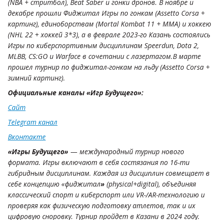
(NBA + стритбол), Beat Saber и гонки дронов. В ноябре и
декабре прошли Фиджитал Игры по гонкам (Assetto Corsa +
картинг), единоборствам (Mortal Kombat 11 + MMA) и хоккею
(NHL 22 + хоккей 3*3), а в феврале 2023-го Казань состоялись
Игры по киберспортивным дисциплинам Speerdun, Dota 2,
MLBB, CS:GO и Warface в сочетании с лазертагом.В марте
прошел турнир по фиджитал-гонкам на льду (Assetto Corsa +
зимний картинг).
Официальные каналы «Игр Будущего»:
Сайт
Telegram канал
Вконтакте
«Игры Будущего»
—
международный турнир нового
формата. Игры включают в себя состязания по 16-ти
гибридным дисциплинам. Каждая из дисциплин совмещает в
себе концепцию «фиджитал
»
(physical+digital), объединяя
классический спорт и киберспорт или VR-/AR-технологию и
проверяя как физическую подготовку атлетов, так и их
цифровую сноровку. Турнир пройдет в Казани в 2024 году.