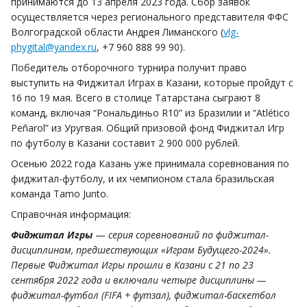
принимаются до 13 апреля 2023 года. Сбор заявок
осуществляется через регионального представителя ФФС
Волгоградской области Андрея Лиманского (
vlg-
phygital@yandex.ru
, +7 960 888 99 90).
Победитель отборочного турнира получит право
выступить на Фиджитал Играх в Казани, которые пройдут с
16 по 19 мая. Всего в столице Татарстана сыграют 8
команд, включая “Рональдиньо R10” из Бразилии и “Atlético
Peñarol” из Уругвая. Общий призовой фонд Фиджитал Игр
по футболу в Казани составит 2 900 000 рублей.
Осенью 2022 года Казань уже принимала соревнования по
фиджитал-футболу, и их чемпионом стала бразильская
команда Tamo Juntо.
Справочная информация:
Фиджитал Игры
—
серия соревнований по фиджитал-
дисциплинам, предшествующих «Играм Будущего-2024».
Первые Фиджитал Игры прошли в Казани с 21 по 23
сентября 2022 года и включали четыре дисциплины —
фиджитал-футбол (FIFA + футзал), фиджитал-баскетбол