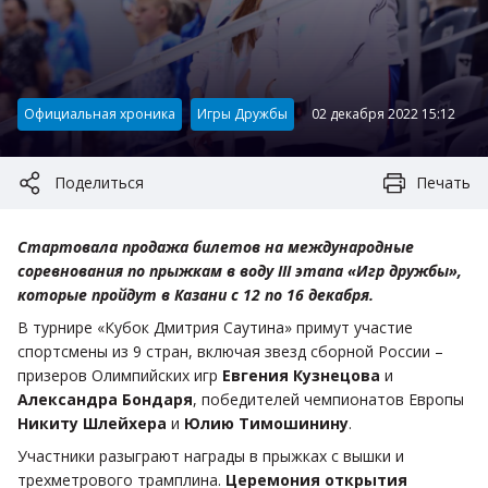
Категория:
Официальная хроника
Игры Дружбы
02 декабря 2022 15:12
Поделиться
Печать
Стартовала продажа билетов на международные
соревнования по прыжкам в воду III этапа «Игр дружбы»,
которые пройдут в Казани с 12 по 16 декабря.
В турнире «Кубок Дмитрия Саутина» примут участие
спортсмены из 9 стран, включая звезд сборной России –
призеров Олимпийских игр
Евгения Кузнецова
и
Александра Бондаря
, победителей чемпионатов Европы
Никиту Шлейхера
и
Юлию Тимошинину
.
Участники разыграют награды в прыжках с вышки и
трехметрового трамплина.
Церемония открытия