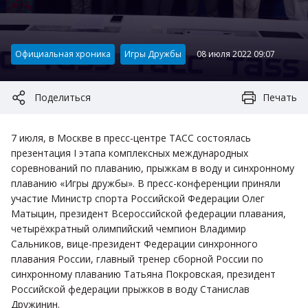
Категория:
Официальная хроника
Игры Дружбы
08 июля 2022 09:07
Поделиться
Печать
7 июля, в Москве в пресс-центре ТАСС состоялась
презентация I этапа комплексных международных
соревнований по плаванию, прыжкам в воду и синхронному
плаванию «Игры дружбы». В пресс-конференции приняли
участие Министр спорта Российской Федерации Олег
Матыцин, президент Всероссийской федерации плавания,
четырёхкратный олимпийский чемпион Владимир
Сальников, вице-президент Федерации синхронного
плавания России, главный тренер сборной России по
синхронному плаванию Татьяна Покровская, президент
Российской федерации прыжков в воду Станислав
Дружинин.