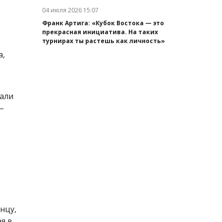
04 июля 2026 15:07
Дата публикации:
Франк Артига: «Кубок Востока — это
прекрасная инициатива. На таких
турнирах ты растешь как личность»
а,
вали
–
нцу,
я в