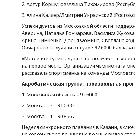
2. Артур Коршунов/Алина Тихомирова (Республи
3. Алина Каллер/Дмитрий Украинский (Ростовск
Успехи дуэтов из Московской области поддерж
Аверина, Наталья Гончарова, Василиса Жукова
Арина Тимченко, Дарья Фомина, Светлана Ход
Овчаренко получили от судей 92.6000 балла з
«Могли выступить лучше, но получилось хорош
на первое место. Организация чемпионата мне
рассказала спортсменка из команды Московск
Акробатическая группа, произвольная про
1. Московская область – 92.6000
2. Москва – 3 – 91.0333
3. Москва – 1 – 90.8667
Неделя синхронного плавания в Казани, включ
но совсем скоро во Дворце водных видов спо