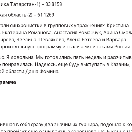
ка Татарстан-1) – 83.8159
ая область-2) – 61.1269
али синхронистки в групповых упражнениях. Кристина
, Екатерина Романова, Анастасия Романчук, Арина Смол
ырева, Эвелина Шевлякова, Алена Евтеева и Варвара
а произвольную программу и стали чемпионками России.
о. Я довольна. Мы готовились пять недель и рассчиты
 понравилась. Надеюсь, еще буду выступать в Казани», 
ой области Даша Фомина.
грамма
ившая в себя сразу два значимых турнира, подошла к ко
рта пройдут еще одни важные соревнования. В конце ма