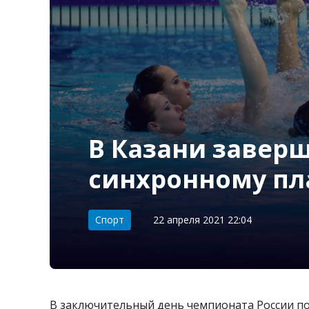
В Казани завер
синхронному п
Категория:
Спорт
22 апреля 2021 22:04
В заключительный день чемпионата России п