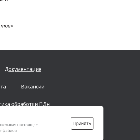
ктов»
Документация
йта
Вакансии
тика обработки ПДн
Принять
info@dsspkazan.ru
 закрывая настоящее
e-файлов.