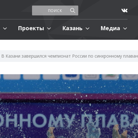
Проекты
Казань
Медиа
В Казани завершился чемпионат России по синхронному плава