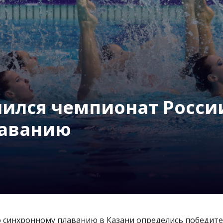
шился чемпионат Росси
лаванию
о синхронному плаванию в Казани определись победит