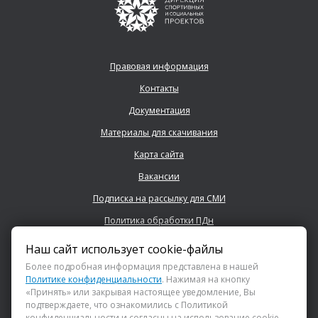
Правовая информация
Контакты
Документация
Материалы для скачивания
Карта сайта
Вакансии
Подписка на рассылку для СМИ
Политика обработки ПДн
Наш сайт использует cookie-файлы
+7 (843) 222 0700
Более подробная информация представлена в нашей
Политике конфиденциальности
. Нажимая на кнопку
«Принять» или закрывая настоящее уведомление, Вы
info@dsspkazan.ru
подтверждаете, что ознакомились с Политикой
конфиденциальности и согласны на использование cookie-