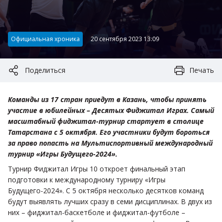
Категория:
Официальная хроника
20 сентября 2023 13:09
Поделиться
Печать
Команды из 17 стран приедут в Казань, чтобы принять
участие в юбилейных – Десятых Фиджитал Играх. Самый
масштабный фиджитал-турнир стартует в столице
Татарстана с 5 октября. Его участники будут бороться
за право попасть на Мультиспортивный международный
турнир «Игры Будущего-2024».
Турнир Фиджитал Игры 10 откроет финальный этап
подготовки к международному турниру «Игры
Будущего-2024». С 5 октября несколько десятков команд
будут выявлять лучших сразу в семи дисциплинах. В двух из
них – фиджитал-баскетболе и фиджитал-футболе –