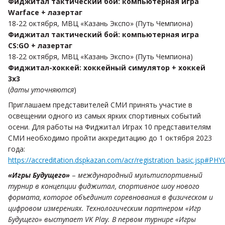
Фиджитал тактический бой: компьютерная игра
Warface + лазертаг
18-22 октября, МВЦ «Казань Экспо» (Путь Чемпиона)
Фиджитал тактический бой: компьютерная игра
CS:GO + лазертаг
18-22 октября, МВЦ «Казань Экспо» (Путь Чемпиона)
Фиджитал-хоккей: хоккейный симулятор + хоккей
3х3
(
даты уточняются
)
Приглашаем представителей СМИ принять участие в
освещении одного из самых ярких спортивных событий
осени. Для работы на Фиджитал Играх 10 представителям
СМИ необходимо пройти аккредитацию до 1 октября 2023
года:
https://accreditation.dspkazan.com/acr/registration_basic.jsp
«Игры Будущего»
–
международный мультиспортивный
турнир в концепции фиджитал, спортивное шоу нового
формата, которое объединит соревнования в физическом и
цифровом измерениях. Технологическим партнером «Игр
Будущего» выступает VK Play. В первом турнире «Игры