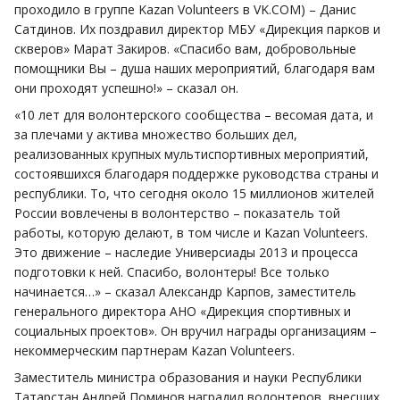
проходило в группе Kazan Volunteers в VK.COM) – Данис
Сатдинов. Их поздравил директор МБУ «Дирекция парков и
скверов» Марат Закиров. «Спасибо вам, добровольные
помощники Вы – душа наших мероприятий, благодаря вам
они проходят успешно!» – сказал он.
«10 лет для волонтерского сообщества – весомая дата, и
за плечами у актива множество больших дел,
реализованных крупных мультиспортивных мероприятий,
состоявшихся благодаря поддержке руководства страны и
республики. То, что сегодня около 15 миллионов жителей
России вовлечены в волонтерство – показатель той
работы, которую делают, в том числе и Kazan Volunteers.
Это движение – наследие Универсиады 2013 и процесса
подготовки к ней. Спасибо, волонтеры! Все только
начинается…» – сказал Александр Карпов, заместитель
генерального директора АНО «Дирекция спортивных и
социальных проектов». Он вручил награды организациям –
некоммерческим партнерам Kazan Volunteers.
Заместитель министра образования и науки Республики
Татарстан Андрей Поминов наградил волонтеров, внесших