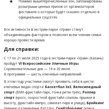
Помимо вышеперечисленных зон, запланированы
розыгрыши ценных призов от организаторов
фестиваля о которых будет сказано отдельно в
официальных соцсетях
Все активности в экстрим-парке «Урам» станут
объединяющим фактором и позволят всем членам семьи
хорошо провести время.
Для справки:
С 17 по 21 июля 2025 года в экстрим-парке «Урам» (Казань)
пройдут
VI Всероссийские Уличные Игры
.
Соревновательные дни — 19 и 20 июля.
В программе — шесть ключевых направлений:
В этом году участники смогут проявить себя в шести
ключевых видах спорта:
Баскетбол 3х3
,
Велосипедный
спорт
(BMX-фристайл-парк, гонка ритм-трек),
Роллер
спорт
(кросс, скоростной фристайл-слалом, прыжки в
высоту, фристайл-импро, самокат-парк и улица),
Брейкинг
(личные и командные баттлы),
Скейтбординг
(улица,