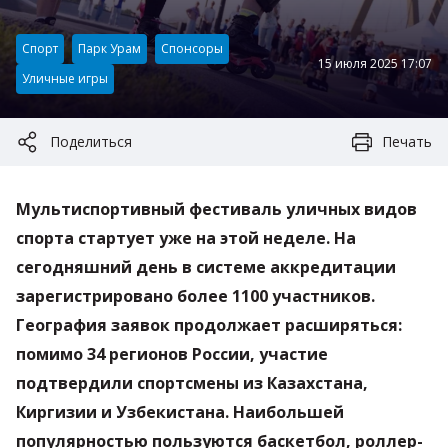
Категория:
Спорт
Парк Урам
Спонсоры
15 июля 2025 17:07
Уличные игры
Поделиться
Печать
Мультиспортивный фестиваль уличных видов
спорта стартует уже на этой неделе. На
сегодняшний день в системе аккредитации
зарегистрировано более 1100 участников.
География заявок продолжает расширяться:
помимо 34 регионов России, участие
подтвердили спортсмены из Казахстана,
Киргизии и Узбекистана. Наибольшей
популярностью пользуются баскетбол, роллер-