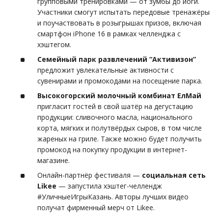
групповыми тренировками — от зумбы до йоги.
Участники смогут испытать передовые тренажёры
и поучаствовать в розыгрышах призов, включая
смартфон iPhone 16 в рамках челленджа с
хэштегом.
Семейный парк развлечений “Активизон”
предложит увлекательные активности с
сувенирами и промокодами на посещение парка.
Высокогорский молочный комбинат ЕлМай
пригласит гостей в свой шатёр на дегустацию
продукции: сливочного масла, национального
корта, мягких и полутвёрдых сыров, в том числе
жареных на гриле. Также можно будет получить
промокод на покупку продукции в интернет-
магазине.
Онлайн-партнёр фестиваля —
социальная сеть
Likee
— запустила хэштег-челлендж
#УличныеИгрыКазань. Авторы лучших видео
получат фирменный мерч от Likee.