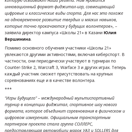
которую осваивают наши ребята. Нам нравится
инновационный формат фиджитал-игр, совмещающий
цифровые и классические виды спорта. Для нас это похоже
на одновременное развитие твердых и мягких навыков,
которые точно прокачаются у будущих волонтеров
», –
заявила директор кампуса «Школы 21» в Казани
Юлия
Вершинина
.
Помимо основного обучения участники «Школы 21»
увлекаются другими активностями, включая киберспорт. В
частности, они периодически участвуют в турнирах по
Counter-Strike 2, Warcraft 3, Warface 3 и других играх. Теперь
каждый участник сможет присутствовать на крупных
соревнованиях еще и в качестве волонтера.
***
“Игры Будущего” – международный мультиспортивный
турнир в концепции фиджитал, спортивное шоу нового
формата, которое объединит соревнования в физическом и
цифровом измерениях. Официальным транспортным
партнером проекта стала группа СОЛЛЕРС,
предоставляющая автомобили марок УАЗ и SOLLERS для